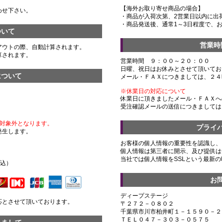
【海外お取り寄せ商品の場合】
わせ下さい。
・商品が入荷次第、2営業日以内に出
・商品発送後、通常1～3日程度で、
ついて
営業時
アウトの際、自動計算されます。
算されます。
営業時間 ９：００～２０：００
日曜、祝日はお休みとさせて頂いてお
について
メール・ＦＡＸにつきましては、２４
※休業日の対応について
休業日に頂きましたメール・ＦＡＸへ
受注確認メールの送信につきましては
対象外となります。
プライ
発生します。
お客様の個人情報の重要性を認識し、
個人情報は第三者に開示、及び提供は
）
当社では個人情報をSSLという最新
税込）
お
ディープステージ
応とさせて頂いております。
〒２７２－０８０２
千葉県市川市柏井町１－１５９０－２
ＴＥＬ０４７－３０３－０５７５