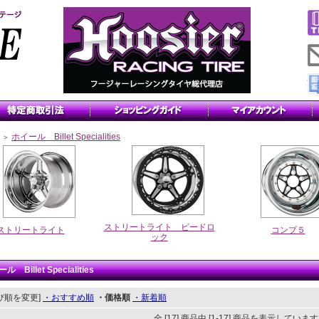
ホイール Billet Specialities
＞
ストリートライト ビードロ
ストリートライト
コンプ５
ック
ル Billet Specialities
び順を変更]
・おすすめ順
・価格順
・新着順
全 [17] 商品中 [1-17] 商品を表示していま