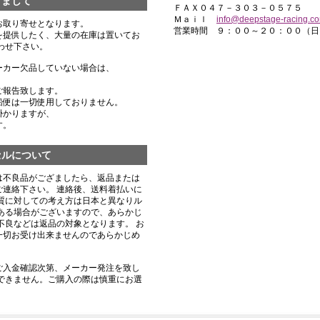
きまして
ＦＡＸ０４７－３０３－０５７５
Ｍａｉｌ
info@deepstage-racing.c
お取り寄せとなります。
営業時間 ９：００～２０：００（日
を提供したく、大量の在庫は置いてお
わせ下さい。
ーカー欠品していない場合は、
ご報告致します。
船便は一切使用しておりません。
掛かりますが、
す。
セルについて
は不良品がござましたら、返品または
連絡下さい。 連絡後、送料着払いに
質に対しての考え方は日本と異なりル
ある場合がございますので、あらかじ
不良などは返品の対象となります。 お
一切お受け出来ませんのであらかじめ
ご入金確認次第、メーカー発注を致し
できません。ご購入の際は慎重にお選