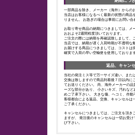
納期につ
一部商品を除き、メーカー（海外）からの
当店はお客様になるべく最新の状態の商品
りません。 お急ぎの場合は事前にお問い合
お取り寄せ商品の納期につきましては、メ
おおよそ2週間程度頂いております。
ご注文の際には納期を再確認致しまして、
当店では、納期が遅く入荷時期が不透明な
お届けする商品につきましては、コストは
確実で入荷の早い空輸便を使用しておりま
返品、キャン
当社の発注ミス等で万一サイズ違い、また
交換は致しますので商品到着後７日以内にご
てお送りください。 尚、海外メーカーの品
ーズな部分があり、 小さいキズ、汚れなど
めご了承下さい。 大きな傷、ヘコミ、作動
客様都合による返品、交換、キャンセルは
ご了承ください。
キャンセルにつきましては、ご注文を頂き
ますが、 発注後のキャンセルは一切お受け
び下さい。