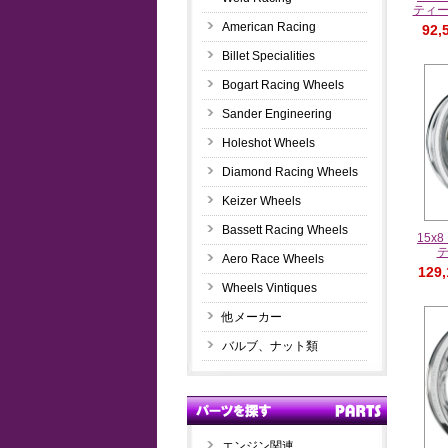
ティ
American Racing
92,
Billet Specialities
Bogart Racing Wheels
Sander Engineering
Holeshot Wheels
Diamond Racing Wheels
Keizer Wheels
Bassett Racing Wheels
15
Aero Race Wheels
129
Wheels Vintiques
他メーカー
バルブ、ナット類
エンジン関連