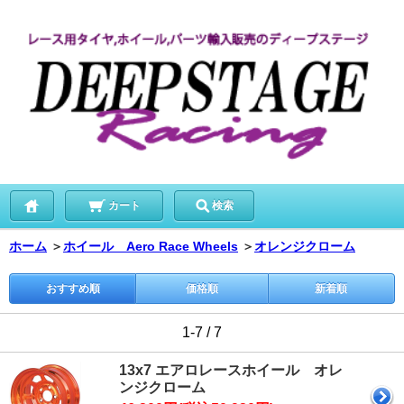
カート
検索
ホーム
＞
ホイール Aero Race Wheels
＞
オレンジクローム
おすすめ順
価格順
新着順
1-7 / 7
13x7 エアロレースホイール オレ
ンジクローム