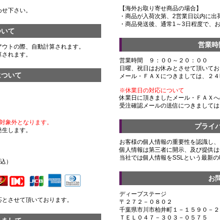
【海外お取り寄せ商品の場合】
わせ下さい。
・商品が入荷次第、2営業日以内に出
・商品発送後、通常1～3日程度で、
ついて
営業時
アウトの際、自動計算されます。
算されます。
営業時間 ９：００～２０：００
日曜、祝日はお休みとさせて頂いてお
について
メール・ＦＡＸにつきましては、２４
※休業日の対応について
休業日に頂きましたメール・ＦＡＸへ
受注確認メールの送信につきましては
対象外となります。
プライ
発生します。
お客様の個人情報の重要性を認識し、
個人情報は第三者に開示、及び提供は
）
当社では個人情報をSSLという最新
税込）
お
ディープステージ
応とさせて頂いております。
〒２７２－０８０２
千葉県市川市柏井町１－１５９０－２
ＴＥＬ０４７－３０３－０５７５