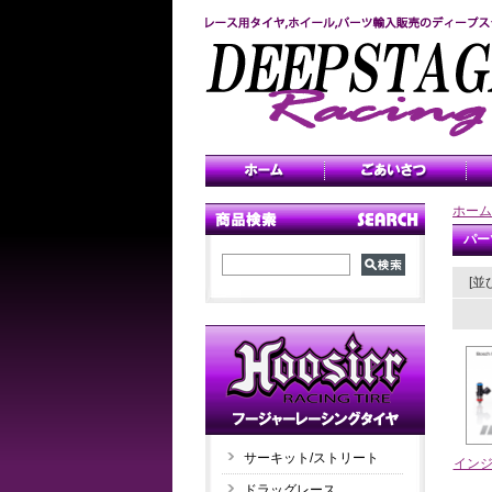
ホーム
パー
[並
サーキット/ストリート
イン
ドラッグレース