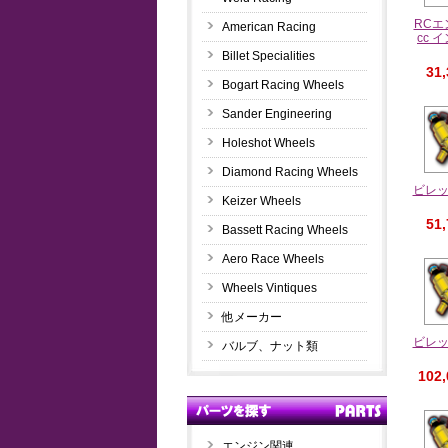
RCエ
American Racing
cc
Billet Specialities
31
Bogart Racing Wheels
Sander Engineering
Holeshot Wheels
Diamond Racing Wheels
ビレッ
Keizer Wheels
51
Bassett Racing Wheels
Aero Race Wheels
Wheels Vintiques
他メーカー
ビレッ
バルブ、ナット類
102
エンジン関連