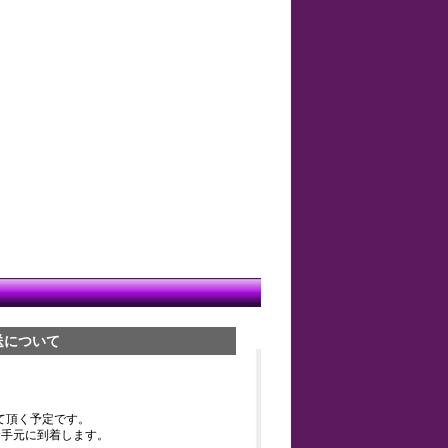
送について
て頂く予定です。
お手元に到着します。