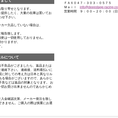
きまして
ＦＡＸ０４７－３０３－０５７５
Ｍａｉｌ
info@deepstage-racing.c
お取り寄せとなります。
営業時間 ９：００～２０：００（日
を提供したく、大量の在庫は置いてお
わせ下さい。
ーカー欠品していない場合は、
ご報告致します。
船便は一切使用しておりません。
掛かりますが、
す。
セルについて
は不良品がござましたら、返品または
連絡下さい。 連絡後、送料着払いに
質に対しての考え方は日本と異なりル
ある場合がございますので、あらかじ
不良などは返品の対象となります。 お
一切お受け出来ませんのであらかじめ
ご入金確認次第、メーカー発注を致し
できません。ご購入の際は慎重にお選