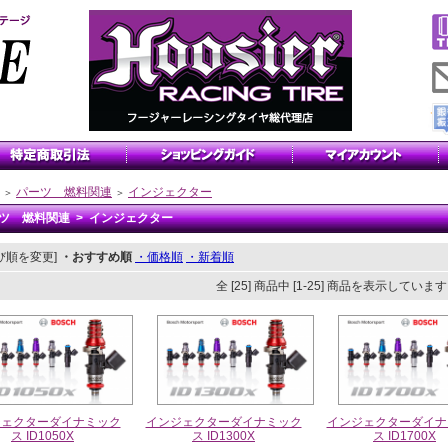
パーツ 燃料関連
インジェクター
＞
＞
ツ 燃料関連 > インジェクター
び順を変更]
・おすすめ順
・価格順
・新着順
全 [25] 商品中 [1-25] 商品を表示していま
ジェクターダイナミック
インジェクターダイナミック
インジェクターダイナ
ス ID1050X
ス ID1300X
ス ID1700X