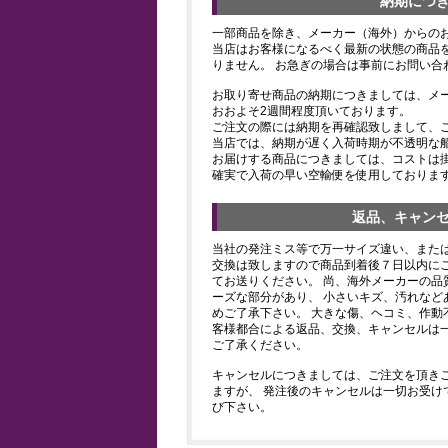
納期につ
一部商品を除き、メーカー（海外）からの
当店はお客様になるべく最新の状態の商品
りません。 お急ぎの場合は事前にお問い合
お取り寄せ商品の納期につきましては、メ
おおよそ2週間程度頂いております。
ご注文の際には納期を再確認致しまして、
当店では、納期が遅く入荷時期が不透明な
お届けする商品につきましては、コストは
確実で入荷の早い空輸便を使用しておりま
返品、キャン
当社の発注ミス等で万一サイズ違い、また
交換は致しますので商品到着後７日以内にご
てお送りください。 尚、海外メーカーの品
ーズな部分があり、 小さいキズ、汚れなど
めご了承下さい。 大きな傷、ヘコミ、作動
客様都合による返品、交換、キャンセルは
ご了承ください。
キャンセルにつきましては、ご注文を頂き
ますが、 発注後のキャンセルは一切お受け
び下さい。