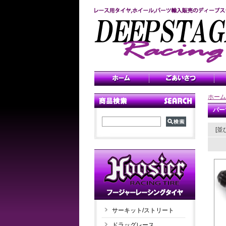
ホーム
パー
[並
サーキット/ストリート
ドラッグレース