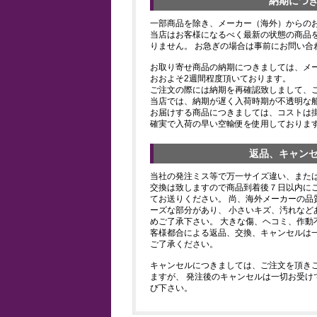
納期につ
一部商品を除き、メーカー（海外）からの
当店はお客様になるべく最新の状態の商品
りません。 お急ぎの場合は事前にお問い合
お取り寄せ商品の納期につきましては、メ
おおよそ2週間程度頂いております。
ご注文の際には納期を再確認致しまして、
当店では、納期が遅く入荷時期が不透明な
お届けする商品につきましては、コストは
確実で入荷の早い空輸便を使用しておりま
返品、キャン
当社の発注ミス等で万一サイズ違い、また
交換は致しますので商品到着後７日以内にご
てお送りください。 尚、海外メーカーの品
ーズな部分があり、 小さいキズ、汚れなど
めご了承下さい。 大きな傷、ヘコミ、作動
客様都合による返品、交換、キャンセルは
ご了承ください。
キャンセルにつきましては、ご注文を頂き
ますが、 発注後のキャンセルは一切お受け
び下さい。