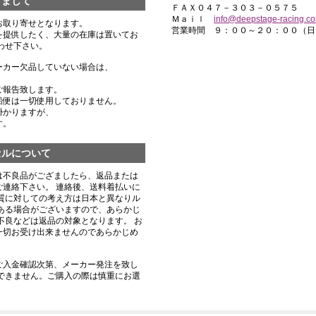
きまして
ＦＡＸ０４７－３０３－０５７５
Ｍａｉｌ
info@deepstage-racing.c
お取り寄せとなります。
営業時間 ９：００～２０：００（日
を提供したく、大量の在庫は置いてお
わせ下さい。
ーカー欠品していない場合は、
ご報告致します。
船便は一切使用しておりません。
掛かりますが、
す。
セルについて
は不良品がござましたら、返品または
連絡下さい。 連絡後、送料着払いに
質に対しての考え方は日本と異なりル
ある場合がございますので、あらかじ
不良などは返品の対象となります。 お
一切お受け出来ませんのであらかじめ
ご入金確認次第、メーカー発注を致し
できません。ご購入の際は慎重にお選