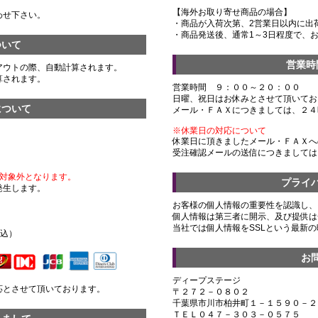
【海外お取り寄せ商品の場合】
わせ下さい。
・商品が入荷次第、2営業日以内に出
・商品発送後、通常1～3日程度で、
ついて
営業時
アウトの際、自動計算されます。
算されます。
営業時間 ９：００～２０：００
日曜、祝日はお休みとさせて頂いてお
について
メール・ＦＡＸにつきましては、２４
※休業日の対応について
休業日に頂きましたメール・ＦＡＸへ
受注確認メールの送信につきましては
対象外となります。
プライ
発生します。
お客様の個人情報の重要性を認識し、
個人情報は第三者に開示、及び提供は
）
当社では個人情報をSSLという最新
税込）
お
ディープステージ
応とさせて頂いております。
〒２７２－０８０２
千葉県市川市柏井町１－１５９０－２
ＴＥＬ０４７－３０３－０５７５