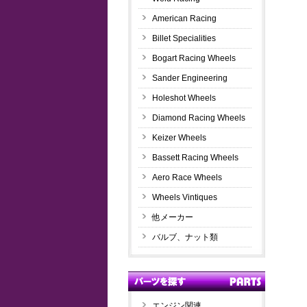
American Racing
Billet Specialities
Bogart Racing Wheels
Sander Engineering
Holeshot Wheels
Diamond Racing Wheels
Keizer Wheels
Bassett Racing Wheels
Aero Race Wheels
Wheels Vintiques
他メーカー
バルブ、ナット類
エンジン関連