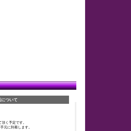
送について
て頂く予定です。
お手元に到着します。