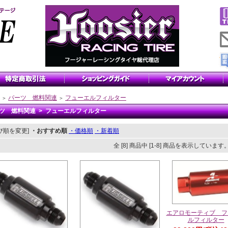
パーツ 燃料関連
フューエルフィルター
＞
＞
ツ 燃料関連 > フューエルフィルター
び順を変更]
・おすすめ順
・価格順
・新着順
全 [8] 商品中 [1-8] 商品を表示しています
エアロモーティブ フ
ルフィルター