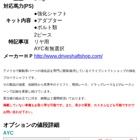
対応馬力(PS)
●強化シャフト
キット内容
●アダプター
●ボルト類
2ピース
特記事項
リヤ用
AYC有無選択
メーカーＨＰ
http://www.driveshaftshop.com/
アメリカで駆動系パーツの強化品を専門に開発/販売しているドライブシャフトショップの強化
プロペラシャフトです。
その製品の強度、信頼性から世界中のドリフト、周回レース、ドラッグレースなどのレースシ
ーンで記録を更新し続けています。
受注後の組み立てに付き、納期は２週間程頂いております。
掲載していない車種もお取り寄せ可能です。また、長さの変更、カスタムなども可能ですので
お問い合わせ下さい。
オプションの値段詳細
AYC