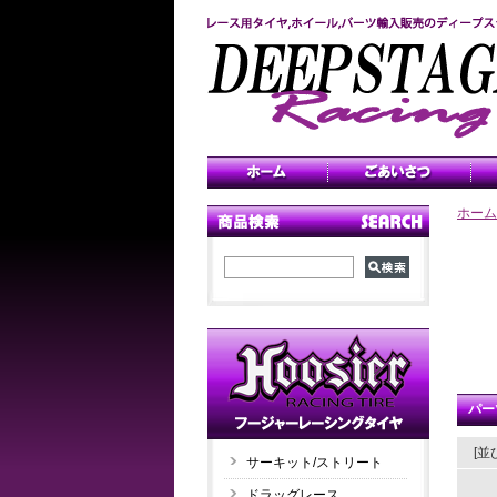
ホーム
パー
[並
サーキット/ストリート
ドラッグレース