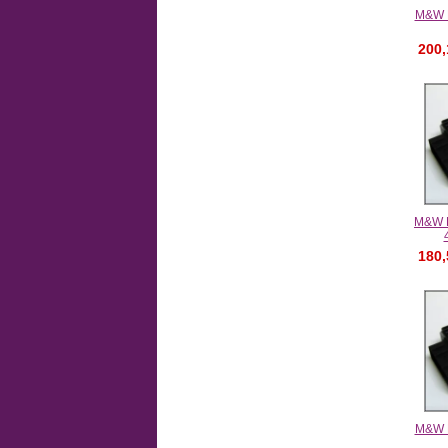
M&W 
200
M&W 
180
M&W 