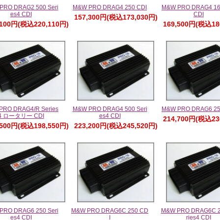
PRO DRAG2 500 Seri
M&W PRO DRAG4 250 CDI
M&W PRO DRAG4 16
es4 CDI
CDI
157,300円(税込173,030円)
,100円(税込220,110円)
169,500円(税込18
PRO DRAG4/R Series
M&W PRO DRAG4 500 Seri
M&W PRO DRAG6 25
4 ロータリー CDI
es4 CDI
214,700円(税込23
,500円(税込198,550円)
223,200円(税込245,520円)
PRO DRAG6 250 Seri
M&W PRO DRAG6C 250 CD
M&W PRO DRAG6C 2
es4 CDI
I
ries4 CDI