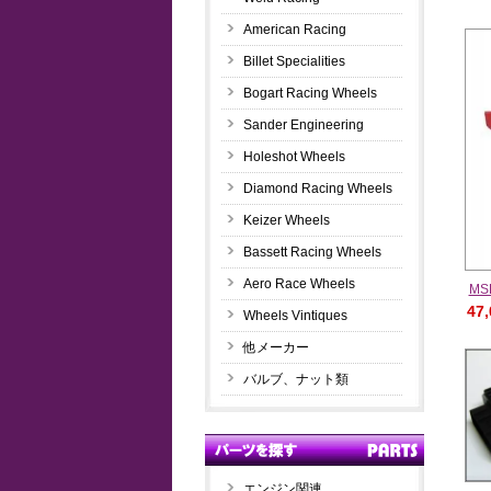
American Racing
Billet Specialities
Bogart Racing Wheels
Sander Engineering
Holeshot Wheels
Diamond Racing Wheels
Keizer Wheels
Bassett Racing Wheels
Aero Race Wheels
M
47
Wheels Vintiques
他メーカー
バルブ、ナット類
エンジン関連