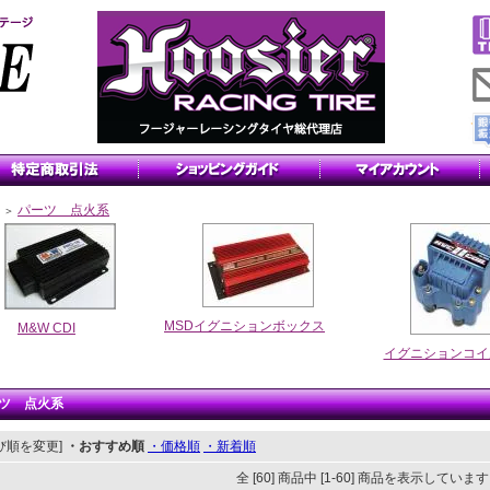
パーツ 点火系
＞
MSDイグニションボックス
M&W CDI
イグニションコイ
ツ 点火系
び順を変更]
・おすすめ順
・価格順
・新着順
全 [60] 商品中 [1-60] 商品を表示していま