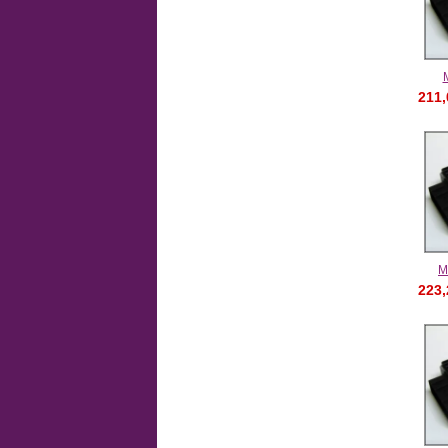
211
M
223