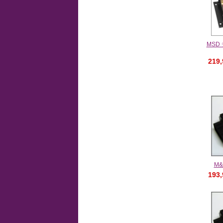
MSD
219
M&
193