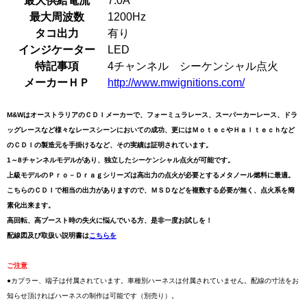
最大供給電流
7.0A
最大周波数
1200Hz
タコ出力
有り
インジケーター
LED
特記事項
4チャンネル シーケンシャル点火
メーカーＨＰ
http://www.mwignitions.com/
M&WはオーストラリアのＣＤＩメーカーで、フォーミュラレース、スーパーカーレース、ドラ
ッグレースなど様々なレースシーンにおいての成功、更にはＭｏｔｅｃやＨａｌｔｅｃｈなど
のＣＤＩの製造元を手掛けるなど、その実績は証明されています。
1～8チャンネルモデルがあり、独立したシーケンシャル点火が可能です。
上級モデルのＰｒｏ－Ｄｒａｇシリーズは高出力の点火が必要とするメタノール燃料に最適。
こちらのＣＤＩで相当の出力がありますので、ＭＳＤなどを複数する必要が無く、点火系を簡
素化出来ます。
高回転、高ブースト時の失火に悩んでいる方、是非一度お試しを！
配線図及び取扱い説明書は
こちらを
ご注意
●カプラー、端子は付属されています。車種別ハーネスは付属されていません。配線の寸法をお
知らせ頂ければハーネスの制作は可能です（別売り）。