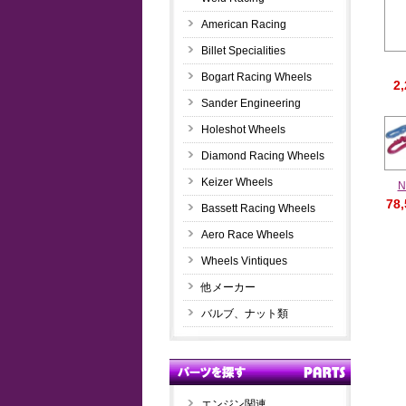
American Racing
Billet Specialities
Bogart Racing Wheels
2
Sander Engineering
Holeshot Wheels
Diamond Racing Wheels
Keizer Wheels
78
Bassett Racing Wheels
Aero Race Wheels
Wheels Vintiques
他メーカー
バルブ、ナット類
エンジン関連