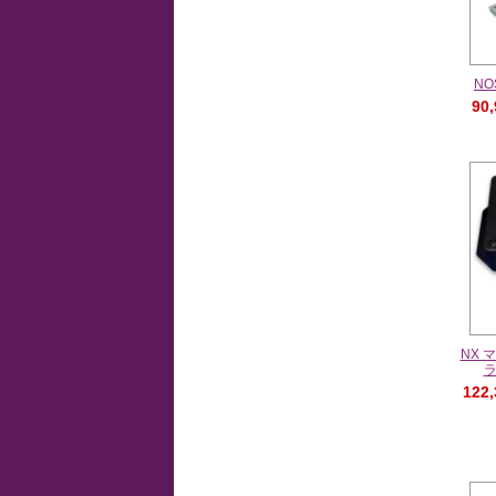
N
90
NX 
122