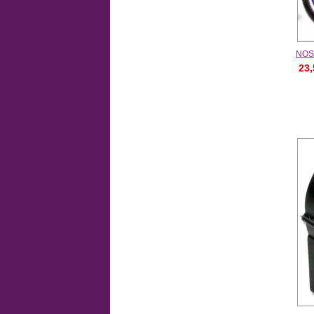
NO
23