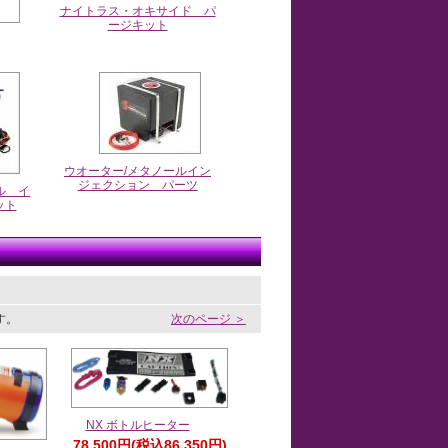
ナイトラス・オキサイド パ
ージキット
ウオーター/メタノールイン
ジェクション パーツ
ル イ
ット
ます。
次のページ ＞
NX ボトルヒーター
78,500円(税込86,350円)