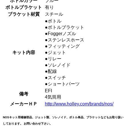
ボトルカラー
ブルー
ボトルブラケット
有り
ブラケット材質
スチール
●ボトル
●ボトルブラケット
●Foggerノズル
●ステンレスホース
●フィッティング
キット内容
●ジェット
●リレー
●ソレノイド
●配線
●スイッチ
●ショートパーツ
EFI
備考
4気筒用
メーカーＨＰ
http://www.holley.com/brands/nos/
NOSキット用補修部品、ジェット類、ソレノイド、ボトル単品、ブラケットなどもお取り扱い
しております。 お問い合わせ下さい。