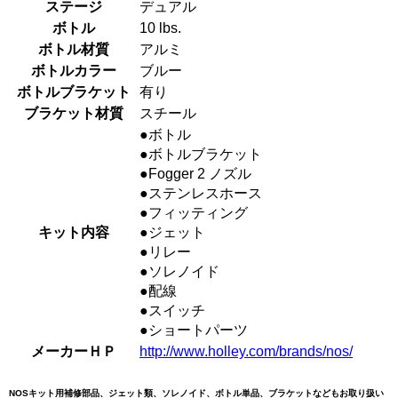
ステージ
デュアル
ボトル
10 lbs.
ボトル材質
アルミ
ボトルカラー
ブルー
ボトルブラケット
有り
ブラケット材質
スチール
●ボトル
●ボトルブラケット
●Fogger 2 ノズル
●ステンレスホース
●フィッティング
キット内容
●ジェット
●リレー
●ソレノイド
●配線
●スイッチ
●ショートパーツ
メーカーＨＰ
http://www.holley.com/brands/nos/
NOSキット用補修部品、ジェット類、ソレノイド、ボトル単品、ブラケットなどもお取り扱い