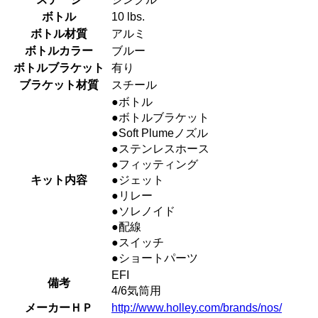
ボトル
10 lbs.
ボトル材質
アルミ
ボトルカラー
ブルー
ボトルブラケット
有り
ブラケット材質
スチール
●ボトル
●ボトルブラケット
●Soft Plumeノズル
●ステンレスホース
●フィッティング
キット内容
●ジェット
●リレー
●ソレノイド
●配線
●スイッチ
●ショートパーツ
EFI
備考
4/6気筒用
メーカーＨＰ
http://www.holley.com/brands/nos/