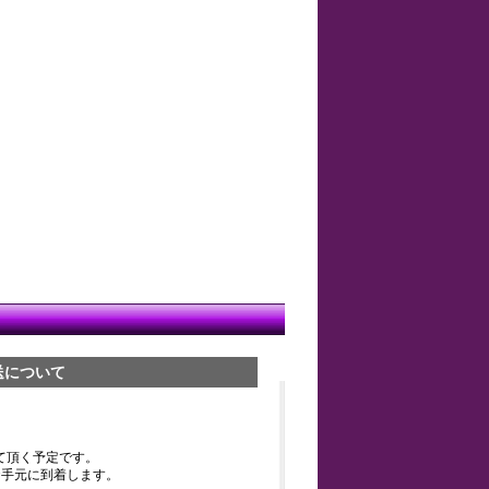
送について
て頂く予定です。
お手元に到着します。