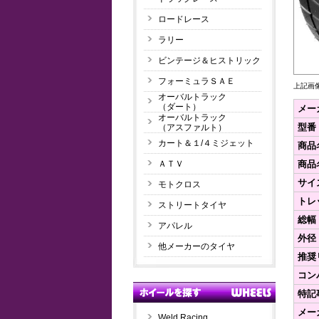
ロードレース
ラリー
ビンテージ＆ヒストリック
フォーミュラＳＡＥ
上記画
オーバルトラック
（ダート）
メー
オーバルトラック
型番
（アスファルト）
カート＆１/４ミジェット
商品
商品
ＡＴＶ
サイ
モトクロス
トレ
ストリートタイヤ
総幅
アパレル
外径
他メーカーのタイヤ
推奨
コン
特記
メー
Weld Racing