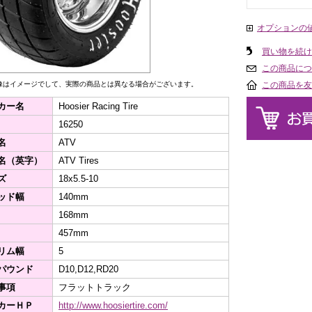
オプションの
買い物を続け
この商品につ
像はイメージでして、実際の商品とは異なる場合がございます。
この商品を友
カー名
Hoosier Racing Tire
16250
名
ATV
名（英字）
ATV Tires
ズ
18x5.5-10
ッド幅
140mm
168mm
457mm
リム幅
5
パウンド
D10,D12,RD20
事項
フラットトラック
カーＨＰ
http://www.hoosiertire.com/