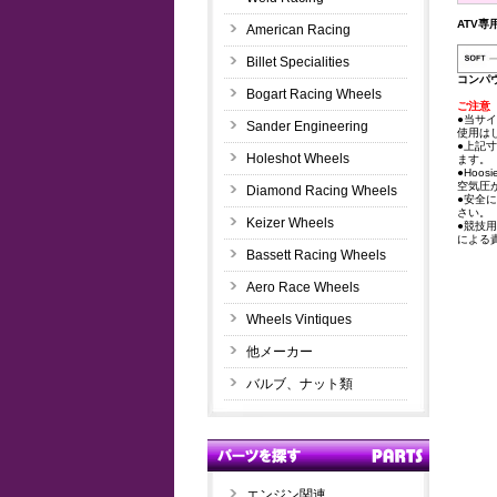
ATV専
American Racing
Billet Specialities
コンパ
Bogart Racing Wheels
ご注意
●当サ
Sander Engineering
使用は
●上記
Holeshot Wheels
ます。
●Ho
空気圧
Diamond Racing Wheels
●安全
さい。
Keizer Wheels
●競技
による
Bassett Racing Wheels
Aero Race Wheels
Wheels Vintiques
他メーカー
バルブ、ナット類
エンジン関連