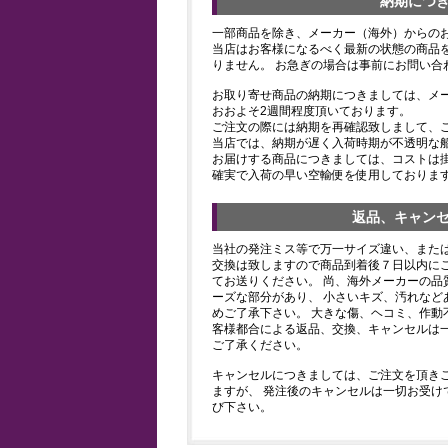
納期につ
一部商品を除き、メーカー（海外）からの
当店はお客様になるべく最新の状態の商品
りません。 お急ぎの場合は事前にお問い合
お取り寄せ商品の納期につきましては、メ
おおよそ2週間程度頂いております。
ご注文の際には納期を再確認致しまして、
当店では、納期が遅く入荷時期が不透明な
お届けする商品につきましては、コストは
確実で入荷の早い空輸便を使用しておりま
返品、キャン
当社の発注ミス等で万一サイズ違い、また
交換は致しますので商品到着後７日以内にご
てお送りください。 尚、海外メーカーの品
ーズな部分があり、 小さいキズ、汚れなど
めご了承下さい。 大きな傷、ヘコミ、作動
客様都合による返品、交換、キャンセルは
ご了承ください。
キャンセルにつきましては、ご注文を頂き
ますが、 発注後のキャンセルは一切お受け
び下さい。