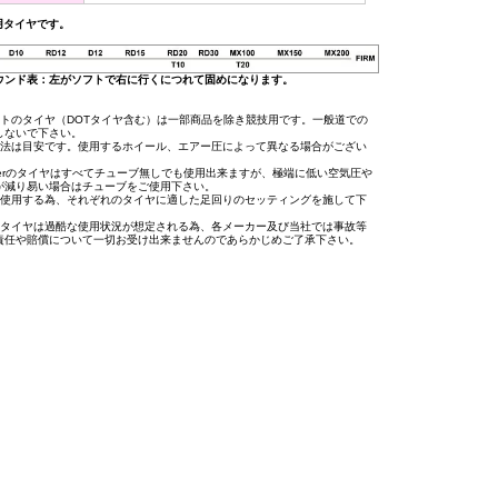
用タイヤです。
ウンド表：左がソフトで右に行くにつれて固めになります。
イトのタイヤ（DOTタイヤ含む）は一部商品を除き競技用です。一般道での
しないで下さい。
寸法は目安です。使用するホイール、エアー圧によって異なる場合がござい
osierのタイヤはすべてチューブ無しでも使用出来ますが、極端に低い空気圧や
が減り易い場合はチューブをご使用下さい。
に使用する為、それぞれのタイヤに適した足回りのセッティングを施して下
用タイヤは過酷な使用状況が想定される為、各メーカー及び当社では事故等
責任や賠償について一切お受け出来ませんのであらかじめご了承下さい。