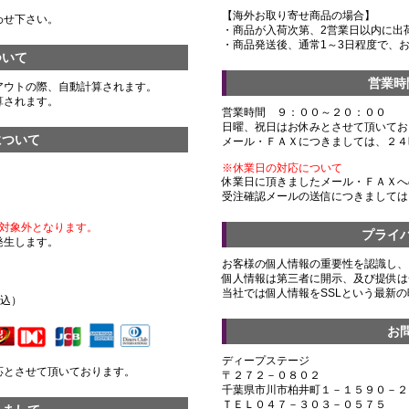
【海外お取り寄せ商品の場合】
わせ下さい。
・商品が入荷次第、2営業日以内に出
・商品発送後、通常1～3日程度で、
ついて
営業時
アウトの際、自動計算されます。
算されます。
営業時間 ９：００～２０：００
日曜、祝日はお休みとさせて頂いてお
について
メール・ＦＡＸにつきましては、２４
※休業日の対応について
休業日に頂きましたメール・ＦＡＸへ
受注確認メールの送信につきましては
対象外となります。
プライ
発生します。
お客様の個人情報の重要性を認識し、
個人情報は第三者に開示、及び提供は
）
当社では個人情報をSSLという最新
税込）
お
ディープステージ
応とさせて頂いております。
〒２７２－０８０２
千葉県市川市柏井町１－１５９０－２
ＴＥＬ０４７－３０３－０５７５