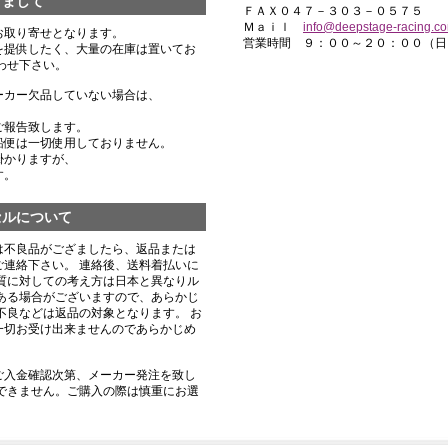
きまして
ＦＡＸ０４７－３０３－０５７５
Ｍａｉｌ
info@deepstage-racing.c
お取り寄せとなります。
営業時間 ９：００～２０：００（日
を提供したく、大量の在庫は置いてお
わせ下さい。
ーカー欠品していない場合は、
ご報告致します。
船便は一切使用しておりません。
掛かりますが、
す。
セルについて
は不良品がござましたら、返品または
連絡下さい。 連絡後、送料着払いに
質に対しての考え方は日本と異なりル
ある場合がございますので、あらかじ
不良などは返品の対象となります。 お
一切お受け出来ませんのであらかじめ
ご入金確認次第、メーカー発注を致し
できません。ご購入の際は慎重にお選