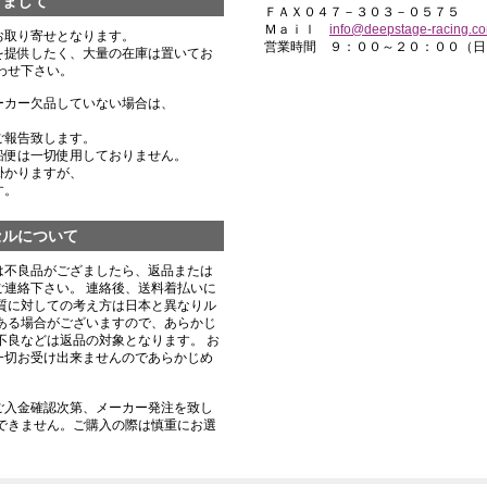
きまして
ＦＡＸ０４７－３０３－０５７５
Ｍａｉｌ
info@deepstage-racing.c
お取り寄せとなります。
営業時間 ９：００～２０：００（日
を提供したく、大量の在庫は置いてお
わせ下さい。
ーカー欠品していない場合は、
ご報告致します。
船便は一切使用しておりません。
掛かりますが、
す。
セルについて
は不良品がござましたら、返品または
連絡下さい。 連絡後、送料着払いに
質に対しての考え方は日本と異なりル
ある場合がございますので、あらかじ
不良などは返品の対象となります。 お
一切お受け出来ませんのであらかじめ
ご入金確認次第、メーカー発注を致し
できません。ご購入の際は慎重にお選