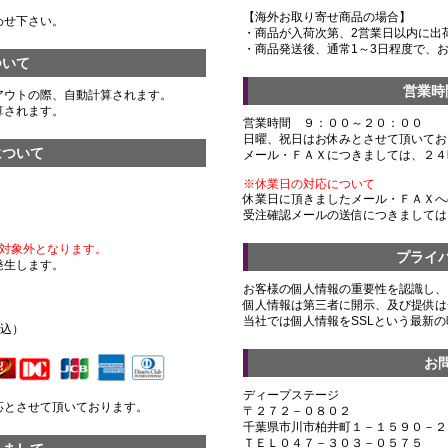
【海外お取り寄せ商品の場合】
わせ下さい。
・商品が入荷次第、2営業日以内に出
・商品発送後、通常1～3日程度で、
ついて
営業時
アウトの際、自動計算されます。
算されます。
営業時間 ９：００～２０：００
日曜、祝日はお休みとさせて頂いてお
について
メール・ＦＡＸにつきましては、２４
※休業日の対応について
休業日に頂きましたメール・ＦＡＸへ
受注確認メールの送信につきましては
対象外となります。
プライ
発生します。
お客様の個人情報の重要性を認識し、
個人情報は第三者に開示、及び提供は
）
当社では個人情報をSSLという最新
税込）
お
ディープステージ
応とさせて頂いております。
〒２７２－０８０２
千葉県市川市柏井町１－１５９０－２
ＴＥＬ０４７－３０３－０５７５