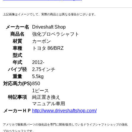
上記画像はイメージでして、実際の商品とは異なる場合がございます。
メーカー名
Driveshaft Shop
商品名
強化プロペラシャフト
材質
カーボン
車種
トヨタ 86/BRZ
型式
年式
2012-
パイプ径
2.75インチ
重量
5.5kg
対応馬力(PS)
850
1ピース
特記事項
純正置き換え
マニュアル車用
メーカーＨＰ
http://www.driveshaftshop.com/
アメリカで駆動系パーツの強化品を専門に開発/販売しているドライブシャフトショップの強化
プロペラシャフトです。