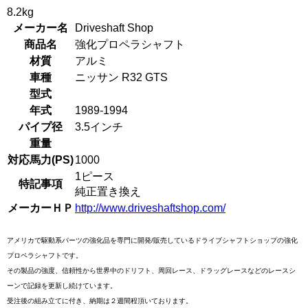
8.2kg
メーカー名
Driveshaft Shop
商品名
強化プロペラシャフト
材質
アルミ
車種
ニッサン R32 GTS
型式
年式
1989-1994
パイプ径
3.5インチ
重量
対応馬力(PS)
1000
1ピース
特記事項
純正置き換え
メーカーＨＰ
http://www.driveshaftshop.com/
アメリカで駆動系パーツの強化品を専門に開発/販売しているドライブシャフトショップの強化
プロペラシャフトです。
その製品の強度、信頼性から世界中のドリフト、周回レース、ドラッグレースなどのレースシ
ーンで記録を更新し続けています。
受注後の組み立てに付き、納期は２週間程頂いております。