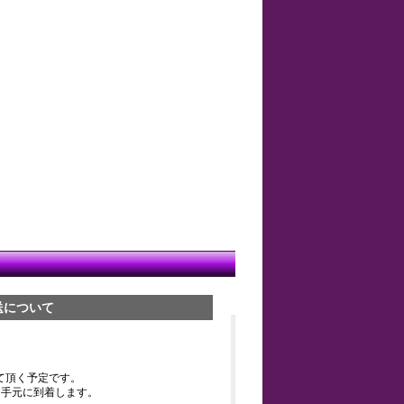
送について
て頂く予定です。
お手元に到着します。