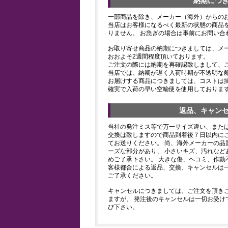
納期につ
一部商品を除き、メーカー（海外）からの
当店はお客様になるべく最新の状態の商品
りません。 お急ぎの場合は事前にお問い合
お取り寄せ商品の納期につきましては、メ
おおよそ2週間程度頂いております。
ご注文の際には納期を再確認致しまして、
当店では、納期が遅く入荷時期が不透明な
お届けする商品につきましては、コストは
確実で入荷の早い空輸便を使用しておりま
返品、キャン
当社の発注ミス等で万一サイズ違い、また
交換は致しますので商品到着後７日以内にご
てお送りください。 尚、海外メーカーの品
ーズな部分があり、 小さいキズ、汚れなど
めご了承下さい。 大きな傷、ヘコミ、作動
客様都合による返品、交換、キャンセルは
ご了承ください。
キャンセルにつきましては、ご注文を頂き
ますが、 発注後のキャンセルは一切お受け
び下さい。