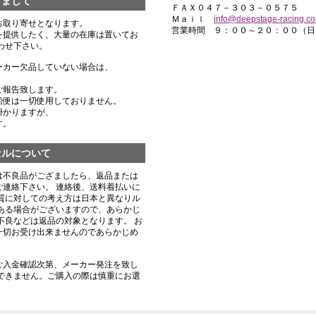
きまして
ＦＡＸ０４７－３０３－０５７５
Ｍａｉｌ
info@deepstage-racing.c
お取り寄せとなります。
営業時間 ９：００～２０：００（日
を提供したく、大量の在庫は置いてお
わせ下さい。
ーカー欠品していない場合は、
ご報告致します。
船便は一切使用しておりません。
掛かりますが、
す。
セルについて
は不良品がござましたら、返品または
連絡下さい。 連絡後、送料着払いに
質に対しての考え方は日本と異なりル
ある場合がございますので、あらかじ
不良などは返品の対象となります。 お
一切お受け出来ませんのであらかじめ
ご入金確認次第、メーカー発注を致し
できません。ご購入の際は慎重にお選