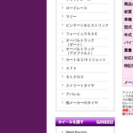
商品
ロードレース
材質
ラリー
車種
ビンテージ＆ヒストリック
型式
フォーミュラＳＡＥ
年式
オーバルトラック
パイ
（ダート）
オーバルトラック
重量
（アスファルト）
対応馬
カート＆１/４ミジェット
特記
ＡＴＶ
モトクロス
メー
ストリートタイヤ
アメリ
アパレル
ップの
その製
他メーカーのタイヤ
のレー
受注後
掲載し
能です
Weld Racing