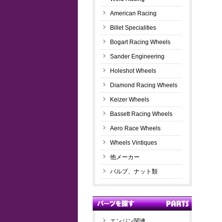
American Racing
Billet Specialities
Bogart Racing Wheels
Sander Engineering
Holeshot Wheels
Diamond Racing Wheels
Keizer Wheels
Bassett Racing Wheels
Aero Race Wheels
Wheels Vintiques
他メーカー
バルブ、ナット類
エンジン関連