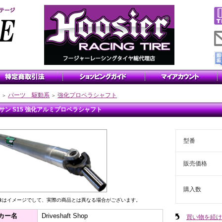
パーツ 駆動系
強化プロペラシャフト
＞
＞
サン S15 強化アルミプロペラシャフト
型番
販売価格
購入数
像はイメージでして、実際の商品とは異なる場合がございます。
カー名
Driveshaft Shop
買い物を続け