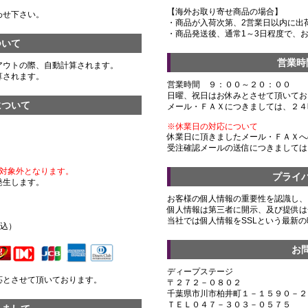
【海外お取り寄せ商品の場合】
わせ下さい。
・商品が入荷次第、2営業日以内に出
・商品発送後、通常1～3日程度で、
ついて
営業時
アウトの際、自動計算されます。
算されます。
営業時間 ９：００～２０：００
日曜、祝日はお休みとさせて頂いてお
について
メール・ＦＡＸにつきましては、２４
※休業日の対応について
休業日に頂きましたメール・ＦＡＸへ
受注確認メールの送信につきましては
対象外となります。
プライ
発生します。
お客様の個人情報の重要性を認識し、
個人情報は第三者に開示、及び提供は
）
当社では個人情報をSSLという最新
税込）
お
ディープステージ
応とさせて頂いております。
〒２７２－０８０２
千葉県市川市柏井町１－１５９０－２
ＴＥＬ０４７－３０３－０５７５