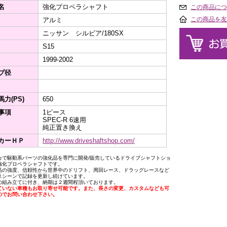
名
強化プロペラシャフト
この商品につ
この商品を友
アルミ
ニッサン シルビア/180SX
S15
1999-2002
プ径
力(PS)
650
事項
1ピース
SPEC-R 6速用
純正置き換え
カーＨＰ
http://www.driveshaftshop.com/
カで駆動系パーツの強化品を専門に開発/販売しているドライブシャフトショ
強化プロペラシャフトです。
品の強度、信頼性から世界中のドリフト、周回レース、ドラッグレースなど
スシーンで記録を更新し続けています。
の組み立てに付き、納期は２週間程頂いております。
ていない車種もお取り寄せ可能です。また、長さの変更、カスタムなども可
のでお問い合わせ下さい。