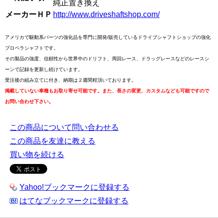
純正置き換え
メーカーＨＰ
http://www.driveshaftshop.com/
アメリカで駆動系パーツの強化品を専門に開発/販売しているドライブシャフトショップの強化
プロペラシャフトです。
その製品の強度、信頼性から世界中のドリフト、周回レース、ドラッグレースなどのレースシ
ーンで記録を更新し続けています。
受注後の組み立てに付き、納期は２週間程頂いております。
掲載していない車種もお取り寄せ可能です。また、長さの変更、カスタムなども可能ですので
お問い合わせ下さい。
この商品について問い合わせる
この商品を友達に教える
買い物を続ける
Yahoo!ブックマークに登録する
はてなブックマークに登録する