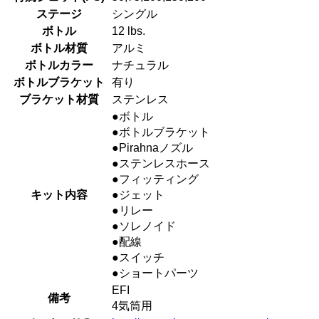
ステージ
シングル
ボトル
12 lbs.
ボトル材質
アルミ
ボトルカラー
ナチュラル
ボトルブラケット
有り
ブラケット材質
ステンレス
●ボトル
●ボトルブラケット
●Pirahnaノズル
●ステンレスホース
●フィッティング
キット内容
●ジェット
●リレー
●ソレノイド
●配線
●スイッチ
●ショートパーツ
EFI
備考
4気筒用