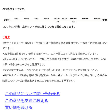
ATV専用タイヤです。
コンパウンド表：左がソフトで右に行くにつれて固めになります。
ご注意
●当サイトのタイヤ（DOTタイヤ含む）は一部商品を除き競技用です。一般道での使用はしない
で下さい。
●上記寸法は目安です。使用するホイール、エアー圧によって異なる場合がございます。
●Hoosierのタイヤはすべてチューブ無しでも使用出来ますが、極端に低い空気圧や空気圧が減
り易い場合はチューブをご使用下さい。
●安全に使用する為、それぞれのタイヤに適した足回りのセッティングを施して下さい。
●競技用タイヤは過酷な使用状況が想定される為、各メーカー及び当社では事故等による責任や
賠償について一切お受け出来ませんのであらかじめご了承下さい。
この商品について問い合わせる
この商品を友達に教える
買い物を続ける