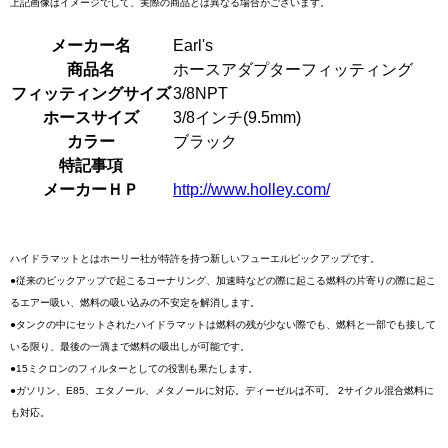
上記画像はイメージでして、実際の商品とは異なる場合がございます。
メーカー名
Earl's
商品名
ホースアダプターフィッティング
フィッティングサイズ
3/8NPT
ホースサイズ
3/8インチ(9.5mm)
カラー
ブラック
特記事項
メーカーＨＰ
http://www.holley.com/
ハイドラマットとはホーリー社が特許を持つ新しいフューエルピックアップです。
●従来のピックアップで起こるコーナリング、加速時などの際に起こる燃料の片寄りの際に起こ
るエアー吸い、燃料の吸い込みの不安定を解消します。
●タンクの中にセットされたハイドラマットは燃料の残が少ない際でも、燃料と一部でも接して
いる限り、最後の一滴まで燃料の吸出しが可能です。
●15ミクロンのフィルターとしての役割も果たします。
●ガソリン、E85、エタノール、メタノールに対応。ディーゼルは不可。 2サイクル混合燃料に
も対応。