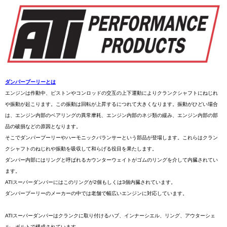
ダンパープーリーとは
エンジンは作動中、ピストンやコンロッドの交互の上下運動によりクランクシャフトにねじれ
や振動が起こります。この振動は回転が上昇するにつれて大きくなります。振動がひどい場合
は、エンジン内部のベアリングの異常摩耗、エンジン内部のネジ類の緩み、エンジン内部の部
品の破損などの原因となります。
そこでダンパープーリーやハーモニックバランサーという部品が登場します。これらはクラン
クシャフトのねじれや振動を吸収して和らげる役目を果たします。
ダンパー内部にはリングと呼ばれるカウンターウェイトがゴムのリングを介して内臓されてい
ます。
ATIスーパーダンパーにはこのリングが2個もしくは3個内臓されています。
ダンパープーリーのメーカーの中では老舗で幅広いエンジンに対応しています。
ATIスーパーダンパーはクランクに取り付けるハブ、インナーシエル、リング、アウターシェ
ル、ボルトで構成されています。