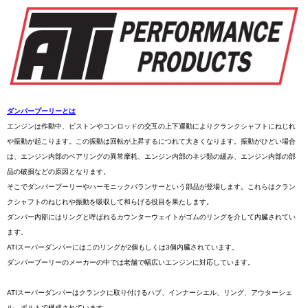
ダンパープーリーとは
エンジンは作動中、ピストンやコンロッドの交互の上下運動によりクランクシャフトにねじれ
や振動が起こります。この振動は回転が上昇するにつれて大きくなります。振動がひどい場合
は、エンジン内部のベアリングの異常摩耗、エンジン内部のネジ類の緩み、エンジン内部の部
品の破損などの原因となります。
そこでダンパープーリーやハーモニックバランサーという部品が登場します。これらはクラン
クシャフトのねじれや振動を吸収して和らげる役目を果たします。
ダンパー内部にはリングと呼ばれるカウンターウェイトがゴムのリングを介して内臓されてい
ます。
ATIスーパーダンパーにはこのリングが2個もしくは3個内臓されています。
ダンパープーリーのメーカーの中では老舗で幅広いエンジンに対応しています。
ATIスーパーダンパーはクランクに取り付けるハブ、インナーシエル、リング、アウターシェ
ル、ボルトで構成されています。