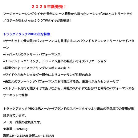
２０２５年新発売！
フージャーレーシングタイヤが長年のレース経験から培ったレーシングDNAとストリートテク
ノロジーが合わさった２００TWタイヤが新登場！
トラックアタックPROの主な特徴
●サーキットで最大限のパフォーマンスを発揮するコンパウンド＆アシンメトリートレッドパタ
ーン
●ハイレベルのストリートパフォーマンス
●１５インチ～２１インチ、５０～２５扁平の幅広いサイズバリエーション
●軽量化によってステアリングレスポンスの向上
●ワイド化されたショルダー部分によりコーナリング性能の向上
●高次元のブレーキングパフォーマンスを可能にする為、最適化されたセンターリブ
●ストリート走行可能タイヤでありながら、同社のSタイヤであるR7と同等のパフォーマンスを
サーキットで発揮
トラックアタックPROは他メーカー/ブランドのスポーツタイヤより高めの空気圧での使用が推
奨されています。
メーカー推奨の空気圧です。
★車重 ～1250kg
温間1.9～2.1BAR 冷間1.4～1.7BAR