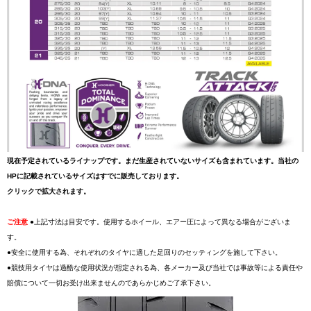
現在予定されているライナップです。まだ生産されていないサイズも含まれています。当社の
HPに記載されているサイズはすでに販売しております。
クリックで拡大されます。
ご注意
●上記寸法は目安です。使用するホイール、エアー圧によって異なる場合がございま
す。
●安全に使用する為、それぞれのタイヤに適した足回りのセッティングを施して下さい。
●競技用タイヤは過酷な使用状況が想定される為、各メーカー及び当社では事故等による責任や
賠償について一切お受け出来ませんのであらかじめご了承下さい。