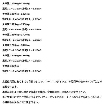
★車重 1250kg～1360kg
温間2.1～2.3BAR 冷間1.6～1.8BAR
★車重 1360kg～1475kg
温間2.3～2.4BAR 冷間1.8～2.0BAR
★車重 1475kg～1590kg
温間2.4～2.6BAR 冷間2.0～2.1BAR
★車重 1590kg～1700kg
温間2.5～2.7BAR 冷間2.1～2.3BAR
★車重 1700kg～1820kg
温間2.7～2.9BAR 冷間2.2～2.4BAR
★車重 1820kg～1930kg
温間2.9～3.1BAR 冷間2.4～2.6BAR
★車重 1930kg～
温間3.1～3.4BAR 冷間2.5～2.8BAR
上記空気圧はあくまでも目安ですので、コースコンディションや足回りのセッティングなどで
は異なります。
車重が上記より重い場合や低扁平の場合、空気圧はさらに高めでご使用下さい。
低い空気圧にてのご使用はタイヤのパフォーマンスの低下、タイヤのライフを著しく低下させ
る可能性があるのでご注意下さい。