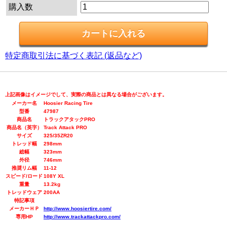
購入数
特定商取引法に基づく表記 (返品など)
上記画像はイメージでして、実際の商品とは異なる場合がございます。
メーカー名
Hoosier Racing Tire
型番
47987
商品名
トラックアタックPRO
商品名（英字）
Track Attack PRO
サイズ
325/35ZR20
トレッド幅
298mm
総幅
323mm
外径
746mm
推奨リム幅
11-12
スピード/ロード
108Y XL
重量
13.2kg
トレッドウェア
200AA
特記事項
メーカーＨＰ
http://www.hoosiertire.com/
専用HP
http://www.trackattackpro.com/