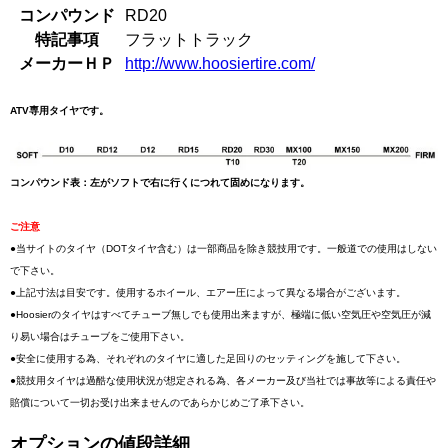
コンパウンド
RD20
特記事項
フラットトラック
メーカーＨＰ
http://www.hoosiertire.com/
ATV専用タイヤです。
コンパウンド表：左がソフトで右に行くにつれて固めになります。
ご注意
●当サイトのタイヤ（DOTタイヤ含む）は一部商品を除き競技用です。一般道での使用はしない
で下さい。
●上記寸法は目安です。使用するホイール、エアー圧によって異なる場合がございます。
●Hoosierのタイヤはすべてチューブ無しでも使用出来ますが、極端に低い空気圧や空気圧が減
り易い場合はチューブをご使用下さい。
●安全に使用する為、それぞれのタイヤに適した足回りのセッティングを施して下さい。
●競技用タイヤは過酷な使用状況が想定される為、各メーカー及び当社では事故等による責任や
賠償について一切お受け出来ませんのであらかじめご了承下さい。
オプションの値段詳細