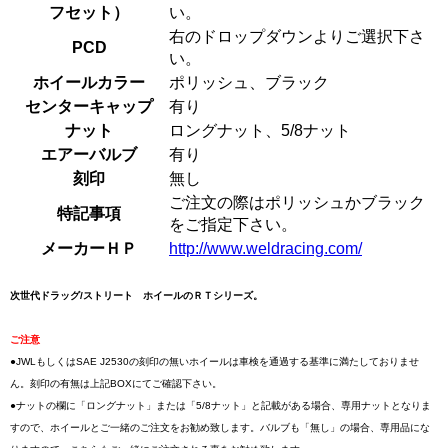
フセット）
い。
右のドロップダウンよりご選択下さ
PCD
い。
ホイールカラー
ポリッシュ、ブラック
センターキャップ
有り
ナット
ロングナット、5/8ナット
エアーバルブ
有り
刻印
無し
ご注文の際はポリッシュかブラック
特記事項
をご指定下さい。
メーカーＨＰ
http://www.weldracing.com/
次世代ドラッグ/ストリート ホイールのＲＴシリーズ。
ご注意
●JWLもしくはSAE J2530の刻印の無いホイールは車検を通過する基準に満たしておりませ
ん。刻印の有無は上記BOXにてご確認下さい。
●ナットの欄に「ロングナット」または「5/8ナット」と記載がある場合、専用ナットとなりま
すので、ホイールとご一緒のご注文をお勧め致します。バルブも「無し」の場合、専用品にな