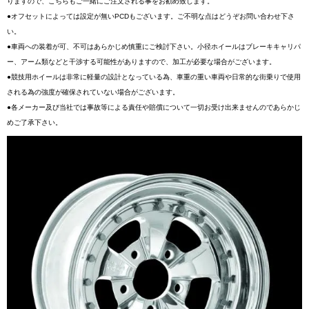
りますので、こちらもご一緒にご注文される事をお勧め致します。
●オフセットによっては設定が無いPCDもございます。ご不明な点はどうぞお問い合わせ下さ
い。
●車両への装着が可、不可はあらかじめ慎重にご検討下さい。小径ホイールはブレーキキャリパ
ー、アーム類などと干渉する可能性がありますので、加工が必要な場合がございます。
●競技用ホイールは非常に軽量の設計となっている為、車重の重い車両や日常的な街乗りで使用
される為の強度が確保されていない場合がございます。
●各メーカー及び当社では事故等による責任や賠償について一切お受け出来ませんのであらかじ
めご了承下さい。