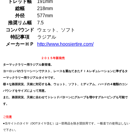
トレッド幅
191mm
総幅
218mm
外径
577mm
推奨リム幅
7.5
コンパウンド
ウェット、ソフト
特記事項
ラジアル
メーカーＨＰ
http://www.hoosiertire.com/
２０１５年新発売
ターマックラリー用ラジアル新登場。
ヨーロッパのラリーシーンでテスト、レースを重ねてきたＦＩＡレギュレーションに準ずるタ
ーマックラリー用ラジアルタイヤです。
様々な路面状況、天候に対応する為、ウェット、ソフト、ミディアム、ハードの４種類のコン
パウンドをサイズによって用意。
また、路面状況、天候に合わせてトレッドパターンにグルーブを増やすグルービングも可能で
す。
ご注意
●当サイトのタイヤ（DOTタイヤ含む）は一部商品を除き競技用です。一般道での使用はしない
で下さい。