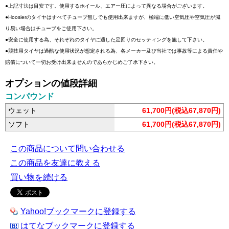
●上記寸法は目安です。使用するホイール、エアー圧によって異なる場合がございます。
●Hoosierのタイヤはすべてチューブ無しでも使用出来ますが、極端に低い空気圧や空気圧が減
り易い場合はチューブをご使用下さい。
●安全に使用する為、それぞれのタイヤに適した足回りのセッティングを施して下さい。
●競技用タイヤは過酷な使用状況が想定される為、各メーカー及び当社では事故等による責任や
賠償について一切お受け出来ませんのであらかじめご了承下さい。
オプションの値段詳細
コンパウンド
ウェット
61,700円(税込67,870円)
ソフト
61,700円(税込67,870円)
この商品について問い合わせる
この商品を友達に教える
買い物を続ける
Yahoo!ブックマークに登録する
はてなブックマークに登録する