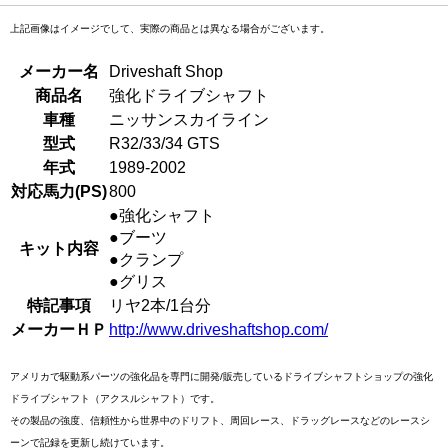
上記画像はイメージでして、実際の商品とは異なる場合がございます。
メーカー名
Driveshaft Shop
商品名
強化ドライブシャフト
車種
ニッサンスカイライン
型式
R32/33/34 GTS
年式
1989-2002
対応馬力(PS)
800
●強化シャフト
●ブーツ
キット内容
●クランプ
●グリス
特記事項
リヤ2本/1台分
メーカーＨＰ
http://www.driveshaftshop.com/
アメリカで駆動系パーツの強化品を専門に開発/販売しているドライブシャフトショップの強化
ドライブシャフト（アクスルシャフト）です。
その製品の強度、信頼性から世界中のドリフト、周回レース、ドラッグレースなどのレースシ
ーンで記録を更新し続けています。