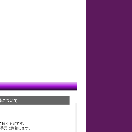
送について
て頂く予定です。
お手元に到着します。