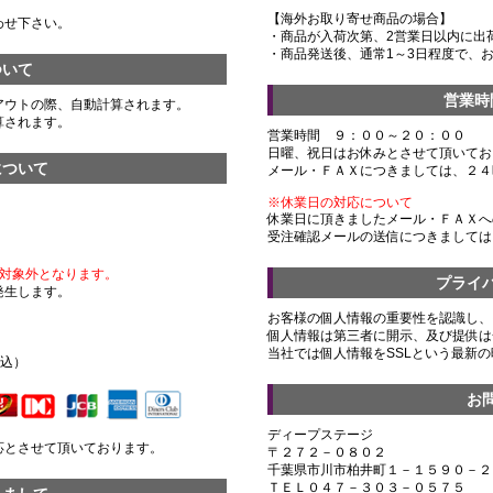
【海外お取り寄せ商品の場合】
わせ下さい。
・商品が入荷次第、2営業日以内に出
・商品発送後、通常1～3日程度で、
ついて
営業時
アウトの際、自動計算されます。
算されます。
営業時間 ９：００～２０：００
日曜、祝日はお休みとさせて頂いてお
について
メール・ＦＡＸにつきましては、２４
※休業日の対応について
休業日に頂きましたメール・ＦＡＸへ
受注確認メールの送信につきましては
対象外となります。
プライ
発生します。
お客様の個人情報の重要性を認識し、
個人情報は第三者に開示、及び提供は
）
当社では個人情報をSSLという最新
税込）
お
ディープステージ
応とさせて頂いております。
〒２７２－０８０２
千葉県市川市柏井町１－１５９０－２
ＴＥＬ０４７－３０３－０５７５