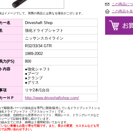
この商品につ
この商品を友
像はイメージでして、実際の商品とは異なる場合がございます。
カー名
Driveshaft Shop
名
強化ドライブシャフト
ニッサンスカイライン
R32/33/34 GTR
1989-2002
力(PS)
800
ト内容
●強化シャフト
●ブーツ
●クランプ
●グリス
事項
リヤ2本/1台分
カーＨＰ
http://www.driveshaftshop.com/
カで駆動系パーツの強化品を専門に開発/販売しているドライブシャフトショ
強化ドライブシャフト（アクスルシャフト）です。
品の強度、信頼性から世界中のドリフト、周回レース、ドラッグレースなど
スシーンで記録を更新し続けています。
の組み立てに付き、納期は２週間程頂いております。
ていない車種もお取り寄せ可能です。また、長さの変更、カスタムなども可
のでお問い合わせ下さい。