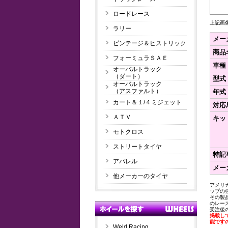
ロードレース
上記画
ラリー
メー
ビンテージ＆ヒストリック
商品
フォーミュラＳＡＥ
車種
オーバルトラック
（ダート）
型式
オーバルトラック
（アスファルト）
年式
カート＆１/４ミジェット
対応馬
ＡＴＶ
キッ
モトクロス
ストリートタイヤ
特記
アパレル
メー
他メーカーのタイヤ
アメリ
ップの
その製
のレー
受注後
掲載し
能です
Weld Racing