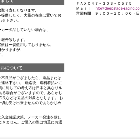
きまして
ＦＡＸ０４７－３０３－０５７５
Ｍａｉｌ
info@deepstage-racing.c
お取り寄せとなります。
営業時間 ９：００～２０：００（日
を提供したく、大量の在庫は置いてお
わせ下さい。
ーカー欠品していない場合は、
ご報告致します。
船便は一切使用しておりません。
掛かりますが、
す。
セルについて
は不良品がござましたら、返品または
連絡下さい。 連絡後、送料着払いに
質に対しての考え方は日本と異なりル
ある場合がございますので、あらかじ
不良などは返品の対象となります。 お
一切お受け出来ませんのであらかじめ
ご入金確認次第、メーカー発注を致し
できません。ご購入の際は慎重にお選