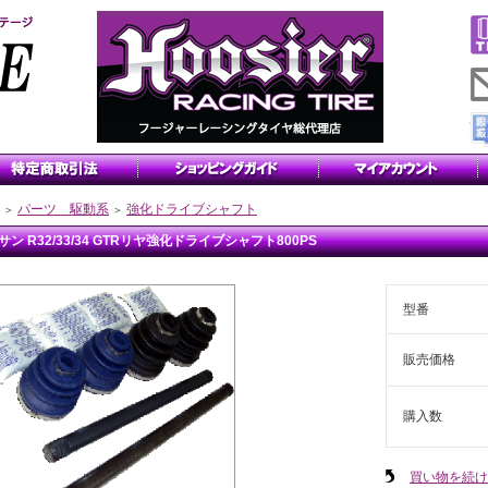
パーツ 駆動系
強化ドライブシャフト
＞
＞
サン R32/33/34 GTRリヤ強化ドライブシャフト800PS
型番
販売価格
購入数
買い物を続け