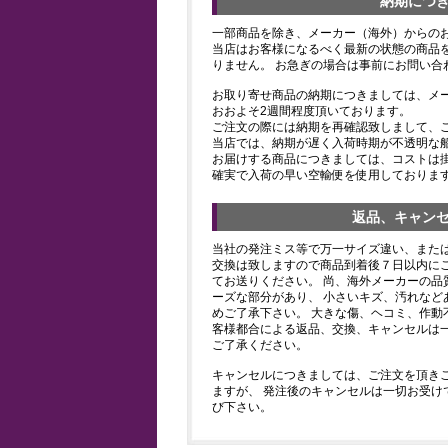
納期につ
一部商品を除き、メーカー（海外）からの
当店はお客様になるべく最新の状態の商品
りません。 お急ぎの場合は事前にお問い合
お取り寄せ商品の納期につきましては、メ
おおよそ2週間程度頂いております。
ご注文の際には納期を再確認致しまして、
当店では、納期が遅く入荷時期が不透明な
お届けする商品につきましては、コストは
確実で入荷の早い空輸便を使用しておりま
返品、キャン
当社の発注ミス等で万一サイズ違い、また
交換は致しますので商品到着後７日以内にご
てお送りください。 尚、海外メーカーの品
ーズな部分があり、 小さいキズ、汚れなど
めご了承下さい。 大きな傷、ヘコミ、作動
客様都合による返品、交換、キャンセルは
ご了承ください。
キャンセルにつきましては、ご注文を頂き
ますが、 発注後のキャンセルは一切お受け
び下さい。