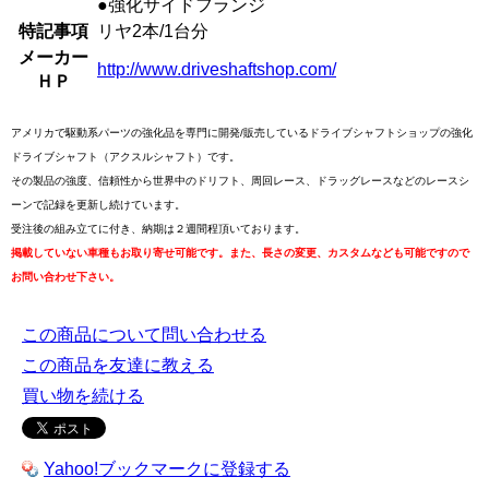
●強化サイドフランジ
特記事項
リヤ2本/1台分
メーカー
http://www.driveshaftshop.com/
ＨＰ
アメリカで駆動系パーツの強化品を専門に開発/販売しているドライブシャフトショップの強化
ドライブシャフト（アクスルシャフト）です。
その製品の強度、信頼性から世界中のドリフト、周回レース、ドラッグレースなどのレースシ
ーンで記録を更新し続けています。
受注後の組み立てに付き、納期は２週間程頂いております。
掲載していない車種もお取り寄せ可能です。また、長さの変更、カスタムなども可能ですので
お問い合わせ下さい。
この商品について問い合わせる
この商品を友達に教える
買い物を続ける
Yahoo!ブックマークに登録する