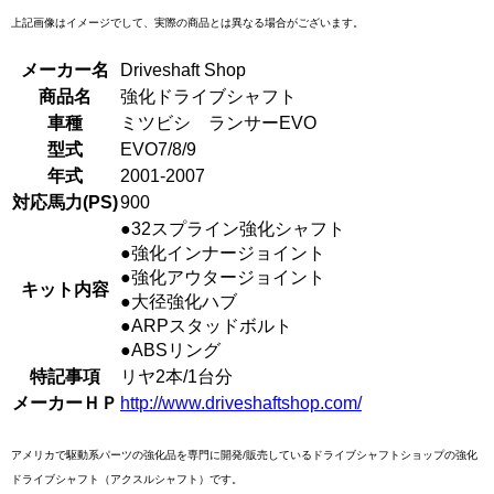
上記画像はイメージでして、実際の商品とは異なる場合がございます。
メーカー名
Driveshaft Shop
商品名
強化ドライブシャフト
車種
ミツビシ ランサーEVO
型式
EVO7/8/9
年式
2001-2007
対応馬力(PS)
900
●32スプライン強化シャフト
●強化インナージョイント
●強化アウタージョイント
キット内容
●大径強化ハブ
●ARPスタッドボルト
●ABSリング
特記事項
リヤ2本/1台分
メーカーＨＰ
http://www.driveshaftshop.com/
アメリカで駆動系パーツの強化品を専門に開発/販売しているドライブシャフトショップの強化
ドライブシャフト（アクスルシャフト）です。