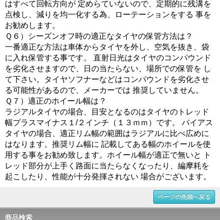
はすべて回転方向が 定めらていないので、定期的に残溝を
点検し、減りを均一化する為、ローテーションをする 事を
お勧めします。
Ｑ６）シーズンオフ時の適正なタイヤの保管方法は？
一番適正な方法は車体からタイヤを外し、空気を抜き、袋
に入れ保管する事です。 直射日光はタイヤのコンパウンド
を劣化させますので、日の当たらない、場所での保管を し
て下さい。タイヤソフナーなどはコンパウンドを劣化させ
る可能性があるので、メーカーでは 推奨していません。
Ｑ７）適正のホイール幅は？
ラジアルタイヤの場合、目安となるのはタイヤのトレッド
幅プラスマイナス１/２インチ（１３ｍｍ）です。 バイアス
タイヤの場合、適正リム幅の範囲はラジアルに比べ広めに
はなります。推奨リム幅に 記載してある幅のホイールを使
用する事をお勧め致します。ホイール幅が適正で無いと ト
レッド部分が上手く路面に当たらなくなったり、編摩耗を
起こしたり、性能が十分発揮されない 場合がございます。
ページの先頭へ戻る
商品検索