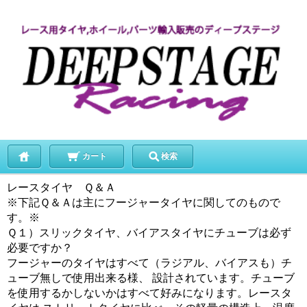
カート
検索
レースタイヤ Ｑ＆Ａ
※下記Ｑ＆Ａは主にフージャータイヤに関してのもので
す。※
Ｑ１）スリックタイヤ、バイアスタイヤにチューブは必ず
必要ですか？
フージャーのタイヤはすべて（ラジアル、バイアスも）チ
ューブ無しで使用出来る様、 設計されています。チューブ
を使用するかしないかはすべて好みになります。レースタ