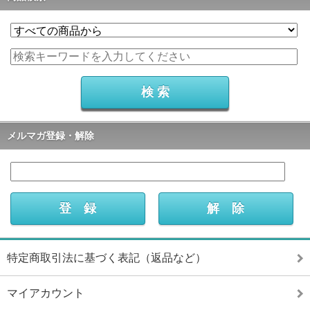
メルマガ登録・解除
特定商取引法に基づく表記（返品など）
マイアカウント