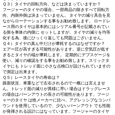
Ｑ３）タイヤの回転方向、などは決まっていますか？
フージャーのタイヤの場合、一部商品の除きすべて回転方
向、内側外側は決まっていません。 タイヤの減り具合を見
ながらローテーションする事をお勧め致します。 ロードレ
ース用のタイヤは基本的にはシリアル番号が記載されてい
る側を車体の内側に セットしますが、タイヤの減りを均等
化する為、後にひっくり返しても問題はございません。
Ｑ４）タイヤの真ん中だけが摩耗するのはなぜですか？
エアー圧が高すぎる可能性があります。逆に空気圧が低す
ぎるとタイヤの端が摩耗します。 定期的にデプスゲージを
使い、減りの確認をする事をお勧め致します。スリックタ
イヤにも トレッド面に小さな点検口が設けられていますの
で測定は出来ます。
Ｑ５）レースタイヤの寿命は？
路面状況、車重などで左右されるので一概には言えませ
ん。トレッド面の減りが異様に早い 場合はドラッグレース
の場合はバーンアウトの長さの可能性があります。フージ
ャーのタイヤ は他メーカーに比べ、アグレッシブなコンパ
ウンドを使用しているので、少ないバーンアウト でも性能
が発揮される設計にはなっています。フージャーのタイヤ