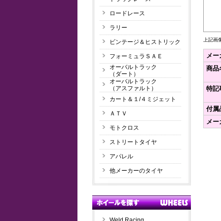
ロードレース
ラリー
上記画
ビンテージ＆ヒストリック
メー
フォーミュラＳＡＥ
オーバルトラック
商品
（ダート）
オーバルトラック
（アスファルト）
特記
カート＆１/４ミジェット
付属
ＡＴＶ
メー
モトクロス
ストリートタイヤ
アパレル
他メーカーのタイヤ
Weld Racing