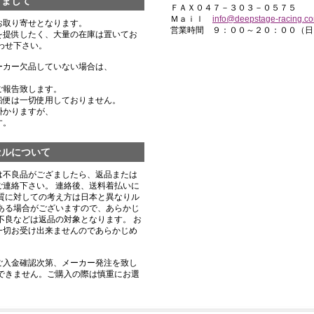
きまして
ＦＡＸ０４７－３０３－０５７５
Ｍａｉｌ
info@deepstage-racing.c
お取り寄せとなります。
営業時間 ９：００～２０：００（日
を提供したく、大量の在庫は置いてお
わせ下さい。
ーカー欠品していない場合は、
ご報告致します。
船便は一切使用しておりません。
掛かりますが、
す。
セルについて
は不良品がござましたら、返品または
連絡下さい。 連絡後、送料着払いに
質に対しての考え方は日本と異なりル
ある場合がございますので、あらかじ
不良などは返品の対象となります。 お
一切お受け出来ませんのであらかじめ
ご入金確認次第、メーカー発注を致し
できません。ご購入の際は慎重にお選