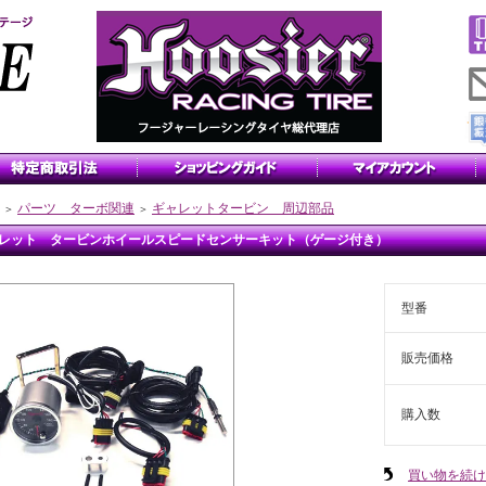
パーツ ターボ関連
ギャレットタービン 周辺部品
＞
＞
レット タービンホイールスピードセンサーキット（ゲージ付き）
型番
販売価格
購入数
買い物を続け