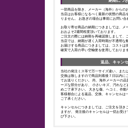
納期につ
一部商品を除き、メーカー（海外）からの
当店はお客様になるべく最新の状態の商品
りません。 お急ぎの場合は事前にお問い合
お取り寄せ商品の納期につきましては、メ
おおよそ2週間程度頂いております。
ご注文の際には納期を再確認致しまして、
当店では、納期が遅く入荷時期が不透明な
お届けする商品につきましては、コストは
確実で入荷の早い空輸便を使用しておりま
返品、キャン
当社の発注ミス等で万一サイズ違い、また
交換は致しますので商品到着後７日以内にご
てお送りください。 尚、海外メーカーの品
ーズな部分があり、 小さいキズ、汚れなど
めご了承下さい。 大きな傷、ヘコミ、作動
客様都合による返品、交換、キャンセルは
ご了承ください。
キャンセルにつきましては、ご注文を頂き
ますが、 発注後のキャンセルは一切お受け
び下さい。