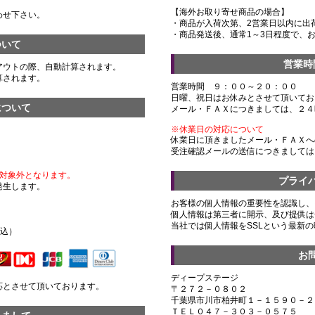
【海外お取り寄せ商品の場合】
わせ下さい。
・商品が入荷次第、2営業日以内に出
・商品発送後、通常1～3日程度で、
ついて
営業時
アウトの際、自動計算されます。
算されます。
営業時間 ９：００～２０：００
日曜、祝日はお休みとさせて頂いてお
について
メール・ＦＡＸにつきましては、２４
※休業日の対応について
休業日に頂きましたメール・ＦＡＸへ
受注確認メールの送信につきましては
対象外となります。
プライ
発生します。
お客様の個人情報の重要性を認識し、
個人情報は第三者に開示、及び提供は
）
当社では個人情報をSSLという最新
税込）
お
ディープステージ
応とさせて頂いております。
〒２７２－０８０２
千葉県市川市柏井町１－１５９０－２
ＴＥＬ０４７－３０３－０５７５