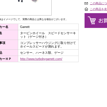
この商品につ
この商品を友
像はイメージでして、実際の商品とは異なる場合がございます。
カー名
Garrett
名
タービンホイール スピードセンサーキ
ット（ゲージ付き）
事項
コンプレッサーハウジングに取り付けて
ホイールスピードが測れます。
品
センサー、ハーネス類、ゲージ
カーＨＰ
http://www.turbobygarrett.com/