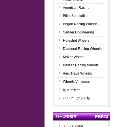
American Racing
Billet Specialities
Bogart Racing Wheels
Sander Engineering
Holeshot Wheels
Diamond Racing Wheels
Keizer Wheels
Bassett Racing Wheels
Aero Race Wheels
Wheels Vintiques
他メーカー
バルブ、ナット類
エンジン関連