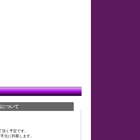
送について
て頂く予定です。
お手元に到着します。