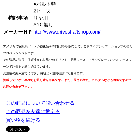
●ボルト類
2ピース
特記事項
リヤ用
AYC無し
メーカーＨＰ
http://www.driveshaftshop.com/
アメリカで駆動系パーツの強化品を専門に開発/販売しているドライブシャフトショップの強化
プロペラシャフトです。
その製品の強度、信頼性から世界中のドリフト、周回レース、ドラッグレースなどのレースシ
ーンで記録を更新し続けています。
受注後の組み立てに付き、納期は２週間程頂いております。
掲載していない車種もお取り寄せ可能です。また、長さの変更、カスタムなども可能ですので
お問い合わせ下さい。
この商品について問い合わせる
この商品を友達に教える
買い物を続ける