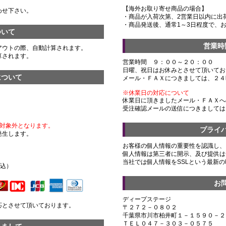
【海外お取り寄せ商品の場合】
わせ下さい。
・商品が入荷次第、2営業日以内に出
・商品発送後、通常1～3日程度で、
ついて
営業時
アウトの際、自動計算されます。
算されます。
営業時間 ９：００～２０：００
日曜、祝日はお休みとさせて頂いてお
について
メール・ＦＡＸにつきましては、２４
※休業日の対応について
休業日に頂きましたメール・ＦＡＸへ
受注確認メールの送信につきましては
対象外となります。
プライ
発生します。
お客様の個人情報の重要性を認識し、
個人情報は第三者に開示、及び提供は
）
当社では個人情報をSSLという最新
税込）
お
ディープステージ
応とさせて頂いております。
〒２７２－０８０２
千葉県市川市柏井町１－１５９０－２
ＴＥＬ０４７－３０３－０５７５