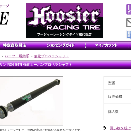
パーツ 駆動系
強化プロペラシャフト
＞
＞
サン R34 GTR 強化カーボンプロペラシャフト
型番
販売価格
購入数
買い物を続け
像はイメージでして、実際の商品とは異なる場合がございます。