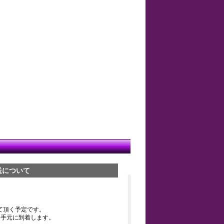
送について
て頂く予定です。
お手元に到着します。