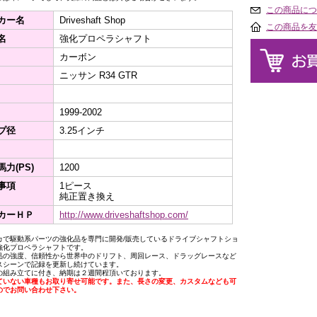
この商品につ
カー名
Driveshaft Shop
この商品を友
名
強化プロペラシャフト
カーボン
ニッサン R34 GTR
1999-2002
プ径
3.25インチ
力(PS)
1200
事項
1ピース
純正置き換え
カーＨＰ
http://www.driveshaftshop.com/
カで駆動系パーツの強化品を専門に開発/販売しているドライブシャフトショ
強化プロペラシャフトです。
品の強度、信頼性から世界中のドリフト、周回レース、ドラッグレースなど
スシーンで記録を更新し続けています。
の組み立てに付き、納期は２週間程頂いております。
ていない車種もお取り寄せ可能です。また、長さの変更、カスタムなども可
のでお問い合わせ下さい。