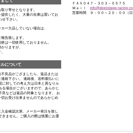
きまして
ＦＡＸ０４７－３０３－０５７５
Ｍａｉｌ
info@deepstage-racing.c
お取り寄せとなります。
営業時間 ９：００～２０：００（日
を提供したく、大量の在庫は置いてお
わせ下さい。
ーカー欠品していない場合は、
ご報告致します。
船便は一切使用しておりません。
掛かりますが、
す。
セルについて
は不良品がござましたら、返品または
連絡下さい。 連絡後、送料着払いに
質に対しての考え方は日本と異なりル
ある場合がございますので、あらかじ
不良などは返品の対象となります。 お
一切お受け出来ませんのであらかじめ
ご入金確認次第、メーカー発注を致し
できません。ご購入の際は慎重にお選