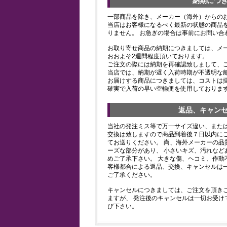
納期につ
一部商品を除き、メーカー（海外）からの
当店はお客様になるべく最新の状態の商品
りません。 お急ぎの場合は事前にお問い合
お取り寄せ商品の納期につきましては、メ
おおよそ2週間程度頂いております。
ご注文の際には納期を再確認致しまして、
当店では、納期が遅く入荷時期が不透明な
お届けする商品につきましては、コストは
確実で入荷の早い空輸便を使用しておりま
返品、キャン
当社の発注ミス等で万一サイズ違い、また
交換は致しますので商品到着後７日以内にご
てお送りください。 尚、海外メーカーの品
ーズな部分があり、 小さいキズ、汚れなど
めご了承下さい。 大きな傷、ヘコミ、作動
客様都合による返品、交換、キャンセルは
ご了承ください。
キャンセルにつきましては、ご注文を頂き
ますが、 発注後のキャンセルは一切お受け
び下さい。