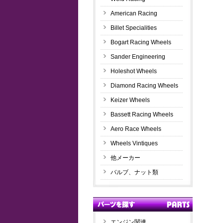
American Racing
Billet Specialities
Bogart Racing Wheels
Sander Engineering
Holeshot Wheels
Diamond Racing Wheels
Keizer Wheels
Bassett Racing Wheels
Aero Race Wheels
Wheels Vintiques
他メーカー
バルブ、ナット類
エンジン関連