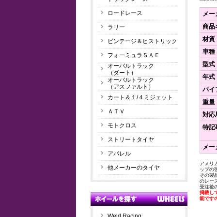
ロードレース
メー
商品
ラリー
材質
ビンテージ＆ヒストリック
車種
フォーミュラＳＡＥ
型式
オーバルトラック
（ダート）
年式
オーバルトラック
（アスファルト）
パイ
カート＆１/４ミジェット
重量
ＡＴＶ
対応馬
モトクロス
特記
ストリートタイヤ
メー
アパレル
アメリ
他メーカーのタイヤ
ップの
その製
のレー
受注後
掲載し
能です
Weld Racing