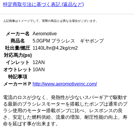
特定商取引法に基づく表記 (返品など)
上記画像はイメージでして、実際の商品とは異なる場合がございます。
メーカー名
Aeromotive
商品名
5.0GPM ブラシレス ギヤポンプ
吐出量/燃圧
1140L/hr@4.2kg/cm2
対応馬力(ps)
インレット
12AN
オウトレット
10AN
特記事項
メーカーＨＰ
http://www.aeromotiveinc.com/
電流のロスが少なく、発熱性が少ないスパーギアで駆動す
る最新のブラシレスモーターを搭載したポンプは通常のブ
ラシ使用のモーター搭載ポンプに比べ、レスポンスの良
さ、安定した燃料供給、流量の増加、耐圧性能の向上、寿
命を延ばす事が出来ます。