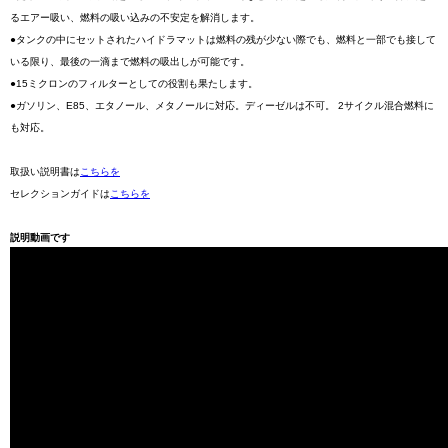
るエアー吸い、燃料の吸い込みの不安定を解消します。
●タンクの中にセットされたハイドラマットは燃料の残が少ない際でも、燃料と一部でも接して
いる限り、最後の一滴まで燃料の吸出しが可能です。
●15ミクロンのフィルターとしての役割も果たします。
●ガソリン、E85、エタノール、メタノールに対応。ディーゼルは不可。 2サイクル混合燃料に
も対応。
取扱い説明書は
こちらを
セレクションガイドは
こちらを
説明動画です