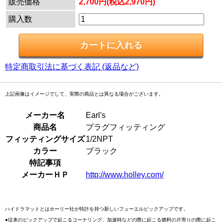
販売価格
2,700円(税込2,970円)
購入数
特定商取引法に基づく表記 (返品など)
上記画像はイメージでして、実際の商品とは異なる場合がございます。
メーカー名
Earl's
商品名
プラグフィッティング
フィッティングサイズ
1/2NPT
カラー
ブラック
特記事項
メーカーＨＰ
http://www.holley.com/
ハイドラマットとはホーリー社が特許を持つ新しいフューエルピックアップです。
●従来のピックアップで起こるコーナリング、加速時などの際に起こる燃料の片寄りの際に起こ