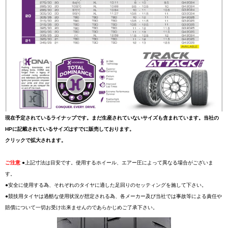
現在予定されているライナップです。まだ生産されていないサイズも含まれています。当社の
HPに記載されているサイズはすでに販売しております。
クリックで拡大されます。
ご注意
●上記寸法は目安です。使用するホイール、エアー圧によって異なる場合がございま
す。
●安全に使用する為、それぞれのタイヤに適した足回りのセッティングを施して下さい。
●競技用タイヤは過酷な使用状況が想定される為、各メーカー及び当社では事故等による責任や
賠償について一切お受け出来ませんのであらかじめご了承下さい。