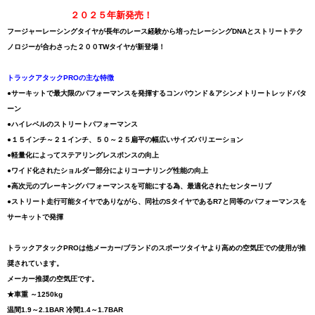
２０２５年新発売！
フージャーレーシングタイヤが長年のレース経験から培ったレーシングDNAとストリートテク
ノロジーが合わさった２００TWタイヤが新登場！
トラックアタックPROの主な特徴
●サーキットで最大限のパフォーマンスを発揮するコンパウンド＆アシンメトリートレッドパタ
ーン
●ハイレベルのストリートパフォーマンス
●１５インチ～２１インチ、５０～２５扁平の幅広いサイズバリエーション
●軽量化によってステアリングレスポンスの向上
●ワイド化されたショルダー部分によりコーナリング性能の向上
●高次元のブレーキングパフォーマンスを可能にする為、最適化されたセンターリブ
●ストリート走行可能タイヤでありながら、同社のSタイヤであるR7と同等のパフォーマンスを
サーキットで発揮
トラックアタックPROは他メーカー/ブランドのスポーツタイヤより高めの空気圧での使用が推
奨されています。
メーカー推奨の空気圧です。
★車重 ～1250kg
温間1.9～2.1BAR 冷間1.4～1.7BAR