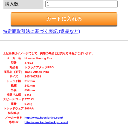
購入数
特定商取引法に基づく表記 (返品など)
上記画像はイメージでして、実際の商品とは異なる場合がございます。
メーカー名
Hoosier Racing Tire
型番
47822
商品名
トラックアタックPRO
商品名（英字）
Track Attack PRO
サイズ
245/40ZR18
トレッド幅
217mm
総幅
241mm
外径
658mm
推奨リム幅
8-9.5
スピード/ロード
97Y XL
重量
9.2kg
トレッドウェア
200AA
特記事項
メーカーＨＰ
http://www.hoosiertire.com/
専用HP
http://www.trackattackpro.com/