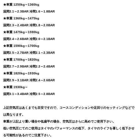
★車重 1250kg～1360kg
温間2.1～2.3BAR 冷間1.6～1.8BAR
★車重 1360kg～1475kg
温間2.3～2.4BAR 冷間1.8～2.0BAR
★車重 1475kg～1590kg
温間2.4～2.6BAR 冷間2.0～2.1BAR
★車重 1590kg～1700kg
温間2.5～2.7BAR 冷間2.1～2.3BAR
★車重 1700kg～1820kg
温間2.7～2.9BAR 冷間2.2～2.4BAR
★車重 1820kg～1930kg
温間2.9～3.1BAR 冷間2.4～2.6BAR
★車重 1930kg～
温間3.1～3.4BAR 冷間2.5～2.8BAR
上記空気圧はあくまでも目安ですので、コースコンディションや足回りのセッティングなどで
は異なります。
車重が上記より重い場合や低扁平の場合、空気圧はさらに高めでご使用下さい。
低い空気圧にてのご使用はタイヤのパフォーマンスの低下、タイヤのライフを著しく低下させ
る可能性があるのでご注意下さい。