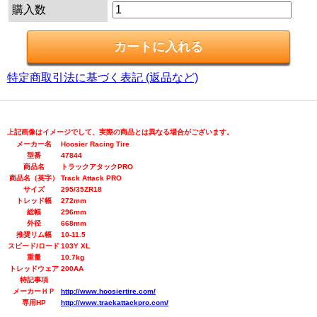
購入数
特定商取引法に基づく表記 (返品など)
上記画像はイメージでして、実際の商品とは異なる場合がございます。
メーカー名
Hoosier Racing Tire
型番
47844
商品名
トラックアタックPRO
商品名（英字）
Track Attack PRO
サイズ
295/35ZR18
トレッド幅
272mm
総幅
296mm
外径
668mm
推奨リム幅
10-11.5
スピード/ロード
103Y XL
重量
10.7kg
トレッドウェア
200AA
特記事項
メーカーＨＰ
http://www.hoosiertire.com/
専用HP
http://www.trackattackpro.com/