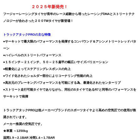
２０２５年新発売！
フージャーレーシングタイヤが長年のレース経験から培ったレーシングDNAとストリートテク
ノロジーが合わさった２００TWタイヤが新登場！
トラックアタックPROの主な特徴
●サーキットで最大限のパフォーマンスを発揮するコンパウンド＆アシンメトリートレッドパタ
ーン
●ハイレベルのストリートパフォーマンス
●１５インチ～２１インチ、５０～２５扁平の幅広いサイズバリエーション
●軽量化によってステアリングレスポンスの向上
●ワイド化されたショルダー部分によりコーナリング性能の向上
●高次元のブレーキングパフォーマンスを可能にする為、最適化されたセンターリブ
●ストリート走行可能タイヤでありながら、同社のSタイヤであるR7と同等のパフォーマンスを
サーキットで発揮
トラックアタックPROは他メーカー/ブランドのスポーツタイヤより高めの空気圧での使用が推
奨されています。
メーカー推奨の空気圧です。
★車重 ～1250kg
温間1.9～2.1BAR 冷間1.4～1.7BAR