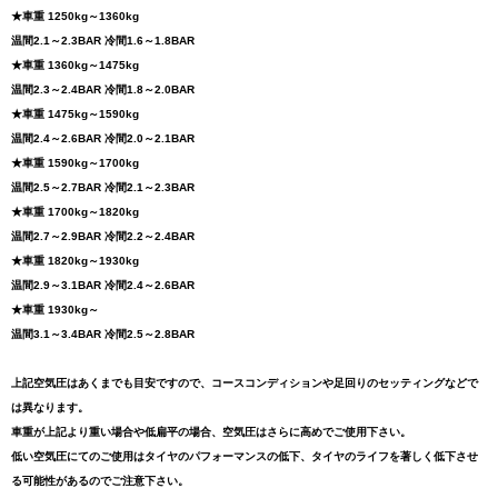
★車重 1250kg～1360kg
温間2.1～2.3BAR 冷間1.6～1.8BAR
★車重 1360kg～1475kg
温間2.3～2.4BAR 冷間1.8～2.0BAR
★車重 1475kg～1590kg
温間2.4～2.6BAR 冷間2.0～2.1BAR
★車重 1590kg～1700kg
温間2.5～2.7BAR 冷間2.1～2.3BAR
★車重 1700kg～1820kg
温間2.7～2.9BAR 冷間2.2～2.4BAR
★車重 1820kg～1930kg
温間2.9～3.1BAR 冷間2.4～2.6BAR
★車重 1930kg～
温間3.1～3.4BAR 冷間2.5～2.8BAR
上記空気圧はあくまでも目安ですので、コースコンディションや足回りのセッティングなどで
は異なります。
車重が上記より重い場合や低扁平の場合、空気圧はさらに高めでご使用下さい。
低い空気圧にてのご使用はタイヤのパフォーマンスの低下、タイヤのライフを著しく低下させ
る可能性があるのでご注意下さい。