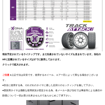
現在予定されているライナップです。まだ生産されていないサイズも含まれています。当社の
HPに記載されているサイズはすでに販売しております。
クリックで拡大されます。
ご注意
●上記寸法は目安です。使用するホイール、エアー圧によって異なる場合がございま
す。
●安全に使用する為、それぞれのタイヤに適した足回りのセッティングを施して下さい。
●競技用タイヤは過酷な使用状況が想定される為、各メーカー及び当社では事故等による責任や
賠償について一切お受け出来ませんのであらかじめご了承下さい。