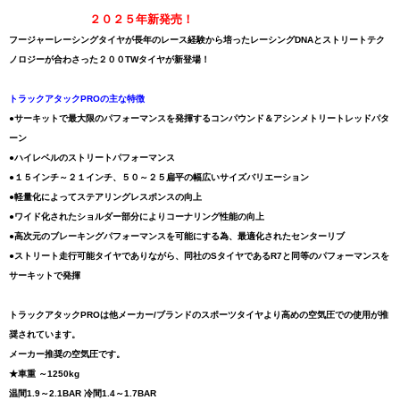
２０２５年新発売！
フージャーレーシングタイヤが長年のレース経験から培ったレーシングDNAとストリートテク
ノロジーが合わさった２００TWタイヤが新登場！
トラックアタックPROの主な特徴
●サーキットで最大限のパフォーマンスを発揮するコンパウンド＆アシンメトリートレッドパタ
ーン
●ハイレベルのストリートパフォーマンス
●１５インチ～２１インチ、５０～２５扁平の幅広いサイズバリエーション
●軽量化によってステアリングレスポンスの向上
●ワイド化されたショルダー部分によりコーナリング性能の向上
●高次元のブレーキングパフォーマンスを可能にする為、最適化されたセンターリブ
●ストリート走行可能タイヤでありながら、同社のSタイヤであるR7と同等のパフォーマンスを
サーキットで発揮
トラックアタックPROは他メーカー/ブランドのスポーツタイヤより高めの空気圧での使用が推
奨されています。
メーカー推奨の空気圧です。
★車重 ～1250kg
温間1.9～2.1BAR 冷間1.4～1.7BAR