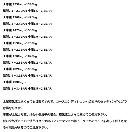
★車重 1250kg～1360kg
温間2.1～2.3BAR 冷間1.6～1.8BAR
★車重 1360kg～1475kg
温間2.3～2.4BAR 冷間1.8～2.0BAR
★車重 1475kg～1590kg
温間2.4～2.6BAR 冷間2.0～2.1BAR
★車重 1590kg～1700kg
温間2.5～2.7BAR 冷間2.1～2.3BAR
★車重 1700kg～1820kg
温間2.7～2.9BAR 冷間2.2～2.4BAR
★車重 1820kg～1930kg
温間2.9～3.1BAR 冷間2.4～2.6BAR
★車重 1930kg～
温間3.1～3.4BAR 冷間2.5～2.8BAR
上記空気圧はあくまでも目安ですので、コースコンディションや足回りのセッティングなどで
は異なります。
車重が上記より重い場合や低扁平の場合、空気圧はさらに高めでご使用下さい。
低い空気圧にてのご使用はタイヤのパフォーマンスの低下、タイヤのライフを著しく低下させ
る可能性があるのでご注意下さい。