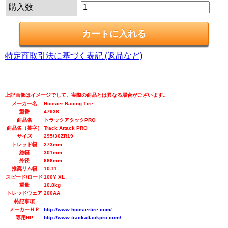
購入数
特定商取引法に基づく表記 (返品など)
上記画像はイメージでして、実際の商品とは異なる場合がございます。
メーカー名
Hoosier Racing Tire
型番
47938
商品名
トラックアタックPRO
商品名（英字）
Track Attack PRO
サイズ
295/30ZR19
トレッド幅
273mm
総幅
301mm
外径
666mm
推奨リム幅
10-11
スピード/ロード
100Y XL
重量
10.8kg
トレッドウェア
200AA
特記事項
メーカーＨＰ
http://www.hoosiertire.com/
専用HP
http://www.trackattackpro.com/