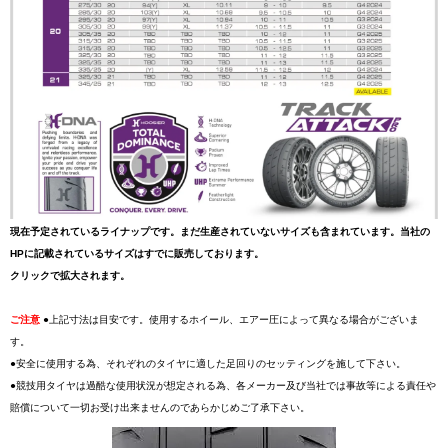
現在予定されているライナップです。まだ生産されていないサイズも含まれています。当社の
HPに記載されているサイズはすでに販売しております。
クリックで拡大されます。
ご注意
●上記寸法は目安です。使用するホイール、エアー圧によって異なる場合がございま
す。
●安全に使用する為、それぞれのタイヤに適した足回りのセッティングを施して下さい。
●競技用タイヤは過酷な使用状況が想定される為、各メーカー及び当社では事故等による責任や
賠償について一切お受け出来ませんのであらかじめご了承下さい。