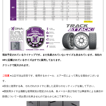
現在予定されているライナップです。まだ生産されていないサイズも含まれています。当社の
HPに記載されているサイズはすでに販売しております。
クリックで拡大されます。
ご注意
●上記寸法は目安です。使用するホイール、エアー圧によって異なる場合がございま
す。
●安全に使用する為、それぞれのタイヤに適した足回りのセッティングを施して下さい。
●競技用タイヤは過酷な使用状況が想定される為、各メーカー及び当社では事故等による責任や
賠償について一切お受け出来ませんのであらかじめご了承下さい。