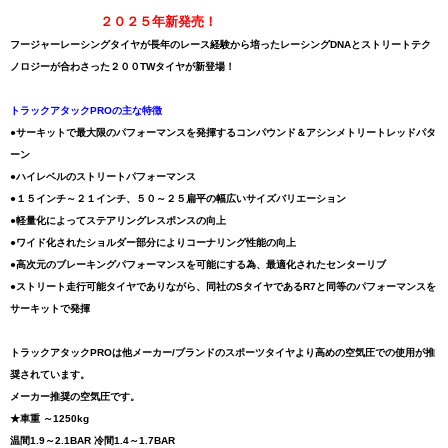
２０２５年新発売！
フージャーレーシングタイヤが長年のレース経験から培ったレーシングDNAとストリートテク
ノロジーが合わさった２００TWタイヤが新登場！
トラックアタックPROの主な特徴
●サーキットで最大限のパフォーマンスを発揮するコンパウンド＆アシンメトリートレッドパタ
ーン
●ハイレベルのストリートパフォーマンス
●１５インチ～２１インチ、５０～２５扁平の幅広いサイズバリエーション
●軽量化によってステアリングレスポンスの向上
●ワイド化されたショルダー部分によりコーナリング性能の向上
●高次元のブレーキングパフォーマンスを可能にする為、最適化されたセンターリブ
●ストリート走行可能タイヤでありながら、同社のSタイヤであるR7と同等のパフォーマンスを
サーキットで発揮
トラックアタックPROは他メーカー/ブランドのスポーツタイヤより高めの空気圧での使用が推
奨されています。
メーカー推奨の空気圧です。
★車重 ～1250kg
温間1.9～2.1BAR 冷間1.4～1.7BAR