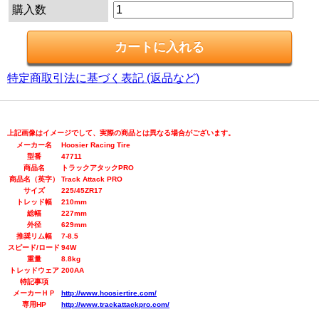
購入数
特定商取引法に基づく表記 (返品など)
上記画像はイメージでして、実際の商品とは異なる場合がございます。
メーカー名
Hoosier Racing Tire
型番
47711
商品名
トラックアタックPRO
商品名（英字）
Track Attack PRO
サイズ
225/45ZR17
トレッド幅
210mm
総幅
227mm
外径
629mm
推奨リム幅
7-8.5
スピード/ロード
94W
重量
8.8kg
トレッドウェア
200AA
特記事項
メーカーＨＰ
http://www.hoosiertire.com/
専用HP
http://www.trackattackpro.com/