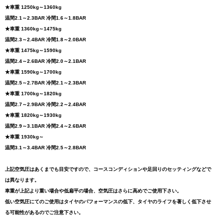
★車重 1250kg～1360kg
温間2.1～2.3BAR 冷間1.6～1.8BAR
★車重 1360kg～1475kg
温間2.3～2.4BAR 冷間1.8～2.0BAR
★車重 1475kg～1590kg
温間2.4～2.6BAR 冷間2.0～2.1BAR
★車重 1590kg～1700kg
温間2.5～2.7BAR 冷間2.1～2.3BAR
★車重 1700kg～1820kg
温間2.7～2.9BAR 冷間2.2～2.4BAR
★車重 1820kg～1930kg
温間2.9～3.1BAR 冷間2.4～2.6BAR
★車重 1930kg～
温間3.1～3.4BAR 冷間2.5～2.8BAR
上記空気圧はあくまでも目安ですので、コースコンディションや足回りのセッティングなどで
は異なります。
車重が上記より重い場合や低扁平の場合、空気圧はさらに高めでご使用下さい。
低い空気圧にてのご使用はタイヤのパフォーマンスの低下、タイヤのライフを著しく低下させ
る可能性があるのでご注意下さい。