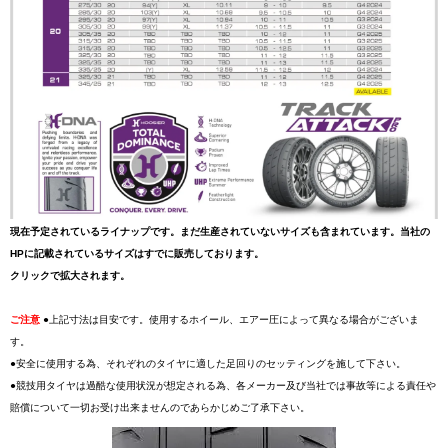
現在予定されているライナップです。まだ生産されていないサイズも含まれています。当社の
HPに記載されているサイズはすでに販売しております。
クリックで拡大されます。
ご注意
●上記寸法は目安です。使用するホイール、エアー圧によって異なる場合がございま
す。
●安全に使用する為、それぞれのタイヤに適した足回りのセッティングを施して下さい。
●競技用タイヤは過酷な使用状況が想定される為、各メーカー及び当社では事故等による責任や
賠償について一切お受け出来ませんのであらかじめご了承下さい。