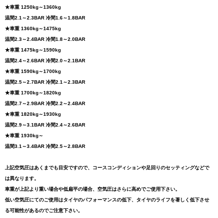
★車重 1250kg～1360kg
温間2.1～2.3BAR 冷間1.6～1.8BAR
★車重 1360kg～1475kg
温間2.3～2.4BAR 冷間1.8～2.0BAR
★車重 1475kg～1590kg
温間2.4～2.6BAR 冷間2.0～2.1BAR
★車重 1590kg～1700kg
温間2.5～2.7BAR 冷間2.1～2.3BAR
★車重 1700kg～1820kg
温間2.7～2.9BAR 冷間2.2～2.4BAR
★車重 1820kg～1930kg
温間2.9～3.1BAR 冷間2.4～2.6BAR
★車重 1930kg～
温間3.1～3.4BAR 冷間2.5～2.8BAR
上記空気圧はあくまでも目安ですので、コースコンディションや足回りのセッティングなどで
は異なります。
車重が上記より重い場合や低扁平の場合、空気圧はさらに高めでご使用下さい。
低い空気圧にてのご使用はタイヤのパフォーマンスの低下、タイヤのライフを著しく低下させ
る可能性があるのでご注意下さい。