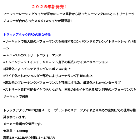
２０２５年新発売！
フージャーレーシングタイヤが長年のレース経験から培ったレーシングDNAとストリートテク
ノロジーが合わさった２００TWタイヤが新登場！
トラックアタックPROの主な特徴
●サーキットで最大限のパフォーマンスを発揮するコンパウンド＆アシンメトリートレッドパタ
ーン
●ハイレベルのストリートパフォーマンス
●１５インチ～２１インチ、５０～２５扁平の幅広いサイズバリエーション
●軽量化によってステアリングレスポンスの向上
●ワイド化されたショルダー部分によりコーナリング性能の向上
●高次元のブレーキングパフォーマンスを可能にする為、最適化されたセンターリブ
●ストリート走行可能タイヤでありながら、同社のSタイヤであるR7と同等のパフォーマンスを
サーキットで発揮
トラックアタックPROは他メーカー/ブランドのスポーツタイヤより高めの空気圧での使用が推
奨されています。
メーカー推奨の空気圧です。
★車重 ～1250kg
温間1.9～2.1BAR 冷間1.4～1.7BAR