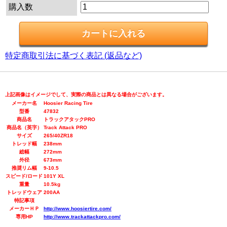
購入数
特定商取引法に基づく表記 (返品など)
上記画像はイメージでして、実際の商品とは異なる場合がございます。
メーカー名
Hoosier Racing Tire
型番
47832
商品名
トラックアタックPRO
商品名（英字）
Track Attack PRO
サイズ
265/40ZR18
トレッド幅
238mm
総幅
272mm
外径
673mm
推奨リム幅
9-10.5
スピード/ロード
101Y XL
重量
10.5kg
トレッドウェア
200AA
特記事項
メーカーＨＰ
http://www.hoosiertire.com/
専用HP
http://www.trackattackpro.com/