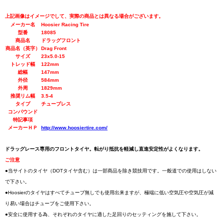
上記画像はイメージでして、実際の商品とは異なる場合がございます。
メーカー名
Hoosier Racing Tire
型番
18085
商品名
ドラッグフロント
商品名（英字）
Drag Front
サイズ
23x5.0-15
トレッド幅
122mm
総幅
147mm
外径
584mm
外周
1829mm
推奨リム幅
3.5-4
タイプ
チューブレス
コンパウンド
特記事項
メーカーＨＰ
http://www.hoosiertire.com/
ドラッグレース専用のフロントタイヤ。転がり抵抗を軽減し直進安定性がよくなります。
ご注意
●当サイトのタイヤ（DOTタイヤ含む）は一部商品を除き競技用です。一般道での使用はしない
で下さい。
●Hoosierのタイヤはすべてチューブ無しでも使用出来ますが、極端に低い空気圧や空気圧が減
り易い場合はチューブをご使用下さい。
●安全に使用する為、それぞれのタイヤに適した足回りのセッティングを施して下さい。