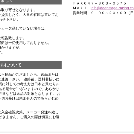
きまして
ＦＡＸ０４７－３０３－０５７５
Ｍａｉｌ
info@deepstage-racing.c
お取り寄せとなります。
営業時間 ９：００～２０：００（日
を提供したく、大量の在庫は置いてお
わせ下さい。
ーカー欠品していない場合は、
ご報告致します。
船便は一切使用しておりません。
掛かりますが、
す。
セルについて
は不良品がござましたら、返品または
連絡下さい。 連絡後、送料着払いに
質に対しての考え方は日本と異なりル
ある場合がございますので、あらかじ
不良などは返品の対象となります。 お
一切お受け出来ませんのであらかじめ
ご入金確認次第、メーカー発注を致し
できません。ご購入の際は慎重にお選