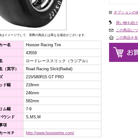
オプションの
買い物を続け
この商品につ
像はイメージでして、実際の商品とは異なる場合がございます。
この商品を友
カー名
Hoosier Racing Tire
43559
名
ロードレーススリック（ラジアル）
名（英字）
Road Racing Slick(Radial)
ズ
215/580R15 GT PRO
ッド幅
218mm
246mm
582mm
リム幅
7-9
パウンド
S,MS,M
事項
カーＨＰ
http://www.hoosiertire.com/