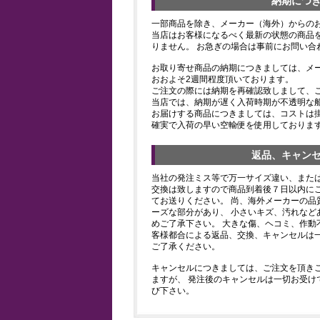
納期につ
一部商品を除き、メーカー（海外）からの
当店はお客様になるべく最新の状態の商品
りません。 お急ぎの場合は事前にお問い合
お取り寄せ商品の納期につきましては、メ
おおよそ2週間程度頂いております。
ご注文の際には納期を再確認致しまして、
当店では、納期が遅く入荷時期が不透明な
お届けする商品につきましては、コストは
確実で入荷の早い空輸便を使用しておりま
返品、キャン
当社の発注ミス等で万一サイズ違い、また
交換は致しますので商品到着後７日以内にご
てお送りください。 尚、海外メーカーの品
ーズな部分があり、 小さいキズ、汚れなど
めご了承下さい。 大きな傷、ヘコミ、作動
客様都合による返品、交換、キャンセルは
ご了承ください。
キャンセルにつきましては、ご注文を頂き
ますが、 発注後のキャンセルは一切お受け
び下さい。