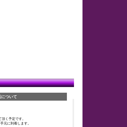
送について
て頂く予定です。
お手元に到着します。