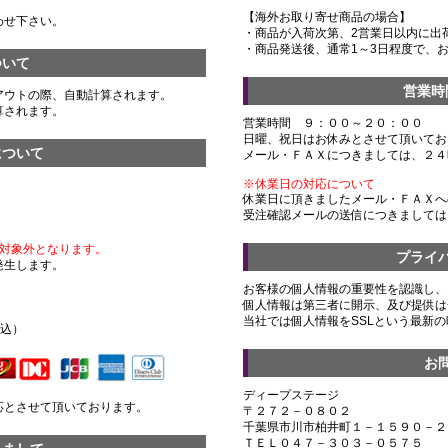
【海外お取り寄せ商品の場合】
わせ下さい。
・商品が入荷次第、2営業日以内に出
・商品発送後、通常1～3日程度で、
ついて
営業時
アウトの際、自動計算されます。
算されます。
営業時間 ９：００～２０：００
日曜、祝日はお休みとさせて頂いてお
について
メール・ＦＡＸにつきましては、２４
※休業日の対応について
休業日に頂きましたメール・ＦＡＸへ
受注確認メールの送信につきましては
対象外となります。
プライ
発生します。
お客様の個人情報の重要性を認識し、
個人情報は第三者に開示、及び提供は
）
当社では個人情報をSSLという最新
税込）
お
ディープステージ
応とさせて頂いております。
〒２７２－０８０２
千葉県市川市柏井町１－１５９０－２
ＴＥＬ０４７－３０３－０５７５