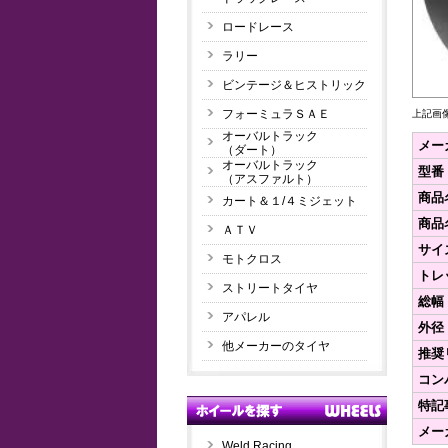
ロードレース
ラリー
ビンテージ＆ヒストリック
フォーミュラＳＡＥ
上記画
オーバルトラック
メー
（ダート）
オーバルトラック
型番
（アスファルト）
商品
カート＆１/４ミジェット
商品
ＡＴＶ
サイ
モトクロス
トレ
ストリートタイヤ
総幅
アパレル
外径
他メーカーのタイヤ
推奨
コン
特記
メー
Weld Racing