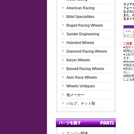
ラジア
American Racing
フォー
などの
また、
Billet Specialities
るタイ
Bogart Racing Wheels
Sander Engineering
クリッ
Holeshot Wheels
ご注意
●当サ
使用は
Diamond Racing Wheels
●上記
ます。
Keizer Wheels
●Ho
空気圧
Bassett Racing Wheels
●安全
さい。
●競技
Aero Race Wheels
による
Wheels Vintiques
他メーカー
バルブ、ナット類
エンジン関連