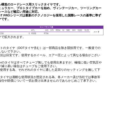
ル構造のロードレース用スリックタイヤです。
ミュラカー、プロトタイプカーを始め、ヴィンテージカー、ツーリングカー
レースなど幅広い用途に対応。
GT PROシリーズは最新のテクノロジーを採用した国際レースの基準に準ず
ヤです。
クで拡大されます。
イトのタイヤ（DOTタイヤ含む）は一部商品を除き競技用です。一般道での
しないで下さい。
寸法は目安です。使用するホイール、エアー圧によって異なる場合がござい
osierのタイヤはすべてチューブ無しでも使用出来ますが、極端に低い空気圧や
が減り易い場合はチューブをご使用下さい。
に使用する為、それぞれのタイヤに適した足回りのセッティングを施して下
用タイヤは過酷な使用状況が想定される為、各メーカー及び当社では事故等
責任や賠償について一切お受け出来ませんのであらかじめご了承下さい。