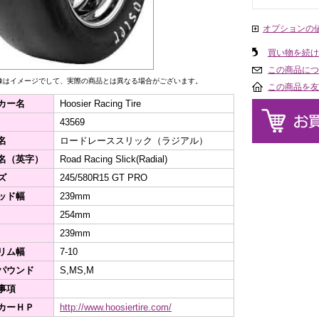
オプションの
買い物を続け
この商品につ
像はイメージでして、実際の商品とは異なる場合がございます。
この商品を友
カー名
Hoosier Racing Tire
43569
名
ロードレーススリック（ラジアル）
名（英字）
Road Racing Slick(Radial)
ズ
245/580R15 GT PRO
ッド幅
239mm
254mm
239mm
リム幅
7-10
パウンド
S,MS,M
事項
カーＨＰ
http://www.hoosiertire.com/