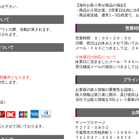
【海外お取り寄せ商品の場合】
わせ下さい。
・商品が入荷次第、2営業日以内に出
・商品発送後、通常1～3日程度で、
ついて
営業時
アウトの際、自動計算されます。
算されます。
営業時間 ９：００～２０：００
日曜、祝日はお休みとさせて頂いてお
について
メール・ＦＡＸにつきましては、２４
※休業日の対応について
休業日に頂きましたメール・ＦＡＸへ
受注確認メールの送信につきましては
対象外となります。
プライ
発生します。
お客様の個人情報の重要性を認識し、
個人情報は第三者に開示、及び提供は
）
当社では個人情報をSSLという最新
税込）
お
ディープステージ
応とさせて頂いております。
〒２７２－０８０２
千葉県市川市柏井町１－１５９０－２
ＴＥＬ０４７－３０３－０５７５