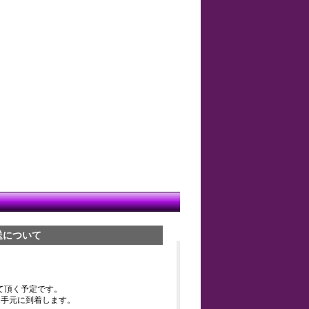
送について
て頂く予定です。
お手元に到着します。