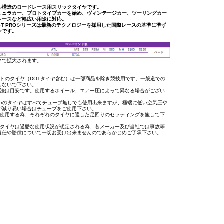
ル構造のロードレース用スリックタイヤです。
ミュラカー、プロトタイプカーを始め、ヴィンテージカー、ツーリングカー
レースなど幅広い用途に対応。
GT PROシリーズは最新のテクノロジーを採用した国際レースの基準に準ず
ヤです。
クで拡大されます。
イトのタイヤ（DOTタイヤ含む）は一部商品を除き競技用です。一般道での
しないで下さい。
寸法は目安です。使用するホイール、エアー圧によって異なる場合がござい
osierのタイヤはすべてチューブ無しでも使用出来ますが、極端に低い空気圧や
が減り易い場合はチューブをご使用下さい。
に使用する為、それぞれのタイヤに適した足回りのセッティングを施して下
用タイヤは過酷な使用状況が想定される為、各メーカー及び当社では事故等
責任や賠償について一切お受け出来ませんのであらかじめご了承下さい。