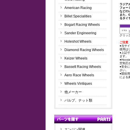
ラジア
American Racing
フォー
などの
また、
Billet Specialities
るタイ
Bogart Racing Wheels
Sander Engineering
クリッ
Holeshot Wheels
ご注意
●当サ
使用は
Diamond Racing Wheels
●上記
ます。
Keizer Wheels
●Ho
空気圧
Bassett Racing Wheels
●安全
さい。
●競技
Aero Race Wheels
による
Wheels Vintiques
他メーカー
バルブ、ナット類
エンジン関連