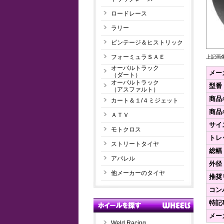
ロードレース
ラリー
ビンテージ＆ヒストリック
フォーミュラＳＡＥ
上記画
オーバルトラック
メー
（ダート）
オーバルトラック
型番
（アスファルト）
商品
カート＆１/４ミジェット
商品
ＡＴＶ
サイ
モトクロス
トレ
ストリートタイヤ
総幅
アパレル
外径
他メーカーのタイヤ
推奨
コン
特記
メー
Weld Racing