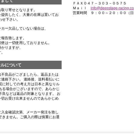
きまして
ＦＡＸ０４７－３０３－０５７５
Ｍａｉｌ
info@deepstage-racing.c
お取り寄せとなります。
営業時間 ９：００～２０：００（日
を提供したく、大量の在庫は置いてお
わせ下さい。
ーカー欠品していない場合は、
ご報告致します。
船便は一切使用しておりません。
掛かりますが、
す。
セルについて
は不良品がござましたら、返品または
連絡下さい。 連絡後、送料着払いに
質に対しての考え方は日本と異なりル
ある場合がございますので、あらかじ
不良などは返品の対象となります。 お
一切お受け出来ませんのであらかじめ
ご入金確認次第、メーカー発注を致し
できません。ご購入の際は慎重にお選