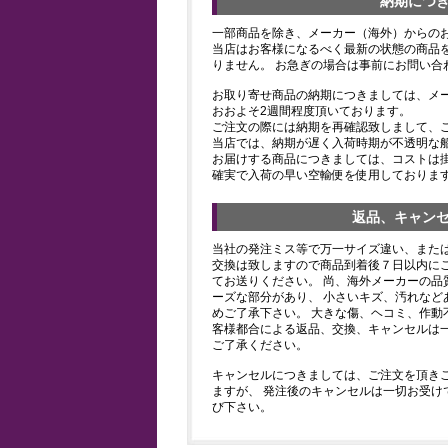
納期につ
一部商品を除き、メーカー（海外）からの
当店はお客様になるべく最新の状態の商品
りません。 お急ぎの場合は事前にお問い合
お取り寄せ商品の納期につきましては、メ
おおよそ2週間程度頂いております。
ご注文の際には納期を再確認致しまして、
当店では、納期が遅く入荷時期が不透明な
お届けする商品につきましては、コストは
確実で入荷の早い空輸便を使用しておりま
返品、キャン
当社の発注ミス等で万一サイズ違い、また
交換は致しますので商品到着後７日以内にご
てお送りください。 尚、海外メーカーの品
ーズな部分があり、 小さいキズ、汚れなど
めご了承下さい。 大きな傷、ヘコミ、作動
客様都合による返品、交換、キャンセルは
ご了承ください。
キャンセルにつきましては、ご注文を頂き
ますが、 発注後のキャンセルは一切お受け
び下さい。