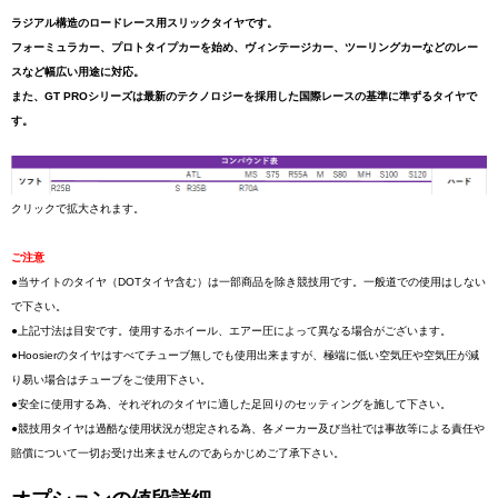
ラジアル構造のロードレース用スリックタイヤです。
フォーミュラカー、プロトタイプカーを始め、ヴィンテージカー、ツーリングカーなどのレー
スなど幅広い用途に対応。
また、GT PROシリーズは最新のテクノロジーを採用した国際レースの基準に準ずるタイヤで
す。
クリックで拡大されます。
ご注意
●当サイトのタイヤ（DOTタイヤ含む）は一部商品を除き競技用です。一般道での使用はしない
で下さい。
●上記寸法は目安です。使用するホイール、エアー圧によって異なる場合がございます。
●Hoosierのタイヤはすべてチューブ無しでも使用出来ますが、極端に低い空気圧や空気圧が減
り易い場合はチューブをご使用下さい。
●安全に使用する為、それぞれのタイヤに適した足回りのセッティングを施して下さい。
●競技用タイヤは過酷な使用状況が想定される為、各メーカー及び当社では事故等による責任や
賠償について一切お受け出来ませんのであらかじめご了承下さい。