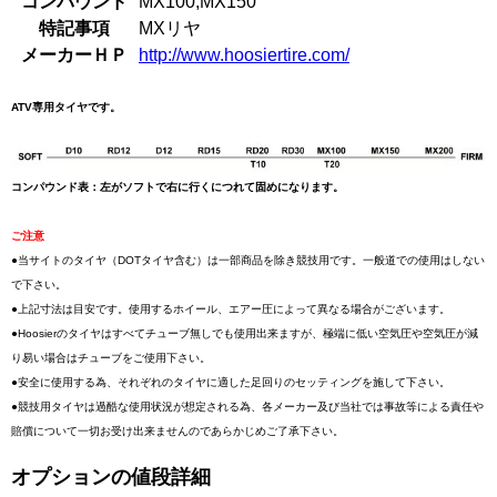
コンパウンド
MX100,MX150
特記事項
MXリヤ
メーカーＨＰ
http://www.hoosiertire.com/
ATV専用タイヤです。
コンパウンド表：左がソフトで右に行くにつれて固めになります。
ご注意
●当サイトのタイヤ（DOTタイヤ含む）は一部商品を除き競技用です。一般道での使用はしない
で下さい。
●上記寸法は目安です。使用するホイール、エアー圧によって異なる場合がございます。
●Hoosierのタイヤはすべてチューブ無しでも使用出来ますが、極端に低い空気圧や空気圧が減
り易い場合はチューブをご使用下さい。
●安全に使用する為、それぞれのタイヤに適した足回りのセッティングを施して下さい。
●競技用タイヤは過酷な使用状況が想定される為、各メーカー及び当社では事故等による責任や
賠償について一切お受け出来ませんのであらかじめご了承下さい。
オプションの値段詳細