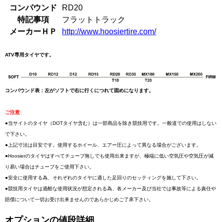
コンパウンド
RD20
特記事項
フラットトラック
メーカーＨＰ
http://www.hoosiertire.com/
ATV専用タイヤです。
コンパウンド表：左がソフトで右に行くにつれて固めになります。
ご注意
●当サイトのタイヤ（DOTタイヤ含む）は一部商品を除き競技用です。一般道での使用はしない
で下さい。
●上記寸法は目安です。使用するホイール、エアー圧によって異なる場合がございます。
●Hoosierのタイヤはすべてチューブ無しでも使用出来ますが、極端に低い空気圧や空気圧が減
り易い場合はチューブをご使用下さい。
●安全に使用する為、それぞれのタイヤに適した足回りのセッティングを施して下さい。
●競技用タイヤは過酷な使用状況が想定される為、各メーカー及び当社では事故等による責任や
賠償について一切お受け出来ませんのであらかじめご了承下さい。
オプションの値段詳細