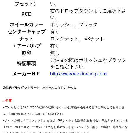
フセット）
い。
右のドロップダウンよりご選択下さ
PCD
い。
ホイールカラー
ポリッシュ、ブラック
センターキャップ
有り
ナット
ロングナット、5/8ナット
エアーバルブ
有り
刻印
無し
ご注文の際はポリッシュかブラック
特記事項
をご指定下さい。
メーカーＨＰ
http://www.weldracing.com/
次世代ドラッグ/ストリート ホイールのＲＴシリーズ。
ご注意
●JWLもしくはSAE J2530の刻印の無いホイールは車検を通過する基準に満たしておりませ
ん。刻印の有無は上記BOXにてご確認下さい。
●ナットの欄に「ロングナット」または「5/8ナット」と記載がある場合、専用ナットとなりま
すので、ホイールとご一緒のご注文をお勧め致します。バルブも「無し」の場合、専用品にな