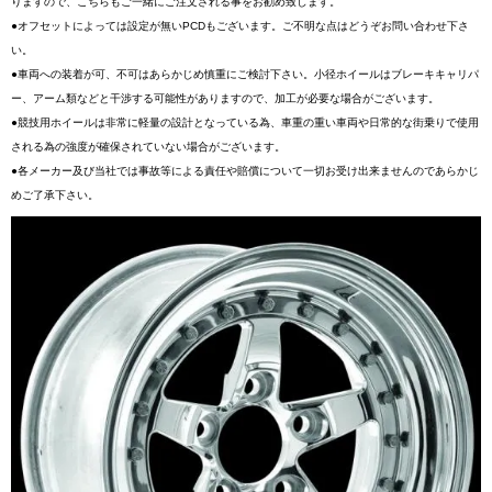
りますので、こちらもご一緒にご注文される事をお勧め致します。
●オフセットによっては設定が無いPCDもございます。ご不明な点はどうぞお問い合わせ下さ
い。
●車両への装着が可、不可はあらかじめ慎重にご検討下さい。小径ホイールはブレーキキャリパ
ー、アーム類などと干渉する可能性がありますので、加工が必要な場合がございます。
●競技用ホイールは非常に軽量の設計となっている為、車重の重い車両や日常的な街乗りで使用
される為の強度が確保されていない場合がございます。
●各メーカー及び当社では事故等による責任や賠償について一切お受け出来ませんのであらかじ
めご了承下さい。