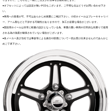
りますので、こちらもご一緒にご注文される事をお勧め致します。
●オフセットによっては設定が無いPCDもございます。ご不明な点はどうぞお問い合わせ下さ
い。
●車両への装着が可、不可はあらかじめ慎重にご検討下さい。小径ホイールはブレーキキャリパ
ー、アーム類などと干渉する可能性がありますので、加工が必要な場合がございます。
●競技用ホイールは非常に軽量の設計となっている為、車重の重い車両や日常的な街乗りで使用
される為の強度が確保されていない場合がございます。
●各メーカー及び当社では事故等による責任や賠償について一切お受け出来ませんのであらかじ
めご了承下さい。