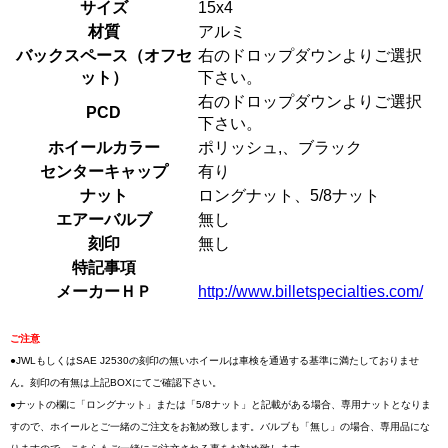
サイズ
15x4
材質
アルミ
バックスペース（オフセ
右のドロップダウンよりご選択
ット）
下さい。
右のドロップダウンよりご選択
PCD
下さい。
ホイールカラー
ポリッシュ,、ブラック
センターキャップ
有り
ナット
ロングナット、5/8ナット
エアーバルブ
無し
刻印
無し
特記事項
メーカーＨＰ
http://www.billetspecialties.com/
ご注意
●JWLもしくはSAE J2530の刻印の無いホイールは車検を通過する基準に満たしておりませ
ん。刻印の有無は上記BOXにてご確認下さい。
●ナットの欄に「ロングナット」または「5/8ナット」と記載がある場合、専用ナットとなりま
すので、ホイールとご一緒のご注文をお勧め致します。バルブも「無し」の場合、専用品にな