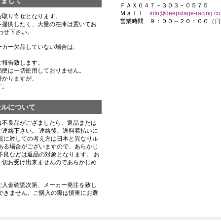
きまして
ＦＡＸ０４７－３０３－０５７５
Ｍａｉｌ
info@deepstage-racing.c
お取り寄せとなります。
営業時間 ９：００～２０：００（日
を提供したく、大量の在庫は置いてお
わせ下さい。
ーカー欠品していない場合は、
ご報告致します。
船便は一切使用しておりません。
掛かりますが、
す。
セルについて
は不良品がござましたら、返品または
連絡下さい。 連絡後、送料着払いに
質に対しての考え方は日本と異なりル
ある場合がございますので、あらかじ
不良などは返品の対象となります。 お
一切お受け出来ませんのであらかじめ
ご入金確認次第、メーカー発注を致し
できません。ご購入の際は慎重にお選