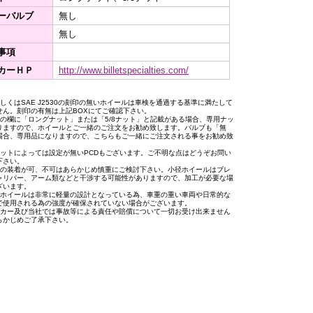
ーバルブ
無し
無し
事項
カーＨＰ
http://www.billetspecialties.com/
もしくはSAE J2530の刻印の無いホイールは車検を通過する基準に満たして
せん。刻印の有無は上記BOXにてご確認下さい。
トの欄に「ロングナット」または「5/8ナット」と記載がある場合、専用ナッ
りますので、ホイールとご一緒のご注文をお勧め致します。バルブも「無
場合、専用品になりますので、こちらもご一緒にご注文される事をお勧め致
。
セットによっては設定が無いPCDもございます。ご不明な点はどうぞお問い
下さい。
への装着が可、不可はあらかじめ慎重にご検討下さい。小径ホイールはブレ
ャリパー、アーム類などと干渉する可能性がありますので、加工が必要な場
ざいます。
用ホイールは非常に軽量の設計となっている為、車重の重い車両や日常的な
で使用される為の強度が確保されていない場合がございます。
ーカー及び当社では事故等による責任や賠償について一切お受け出来ません
らかじめご了承下さい。