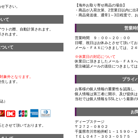
【海外お取り寄せ商品の場合】
わせ下さい。
・商品が入荷次第、2営業日以内に出
・商品発送後、通常1～3日程度で、
ついて
営業時
アウトの際、自動計算されます。
算されます。
営業時間 ９：００～２０：００
日曜、祝日はお休みとさせて頂いてお
について
メール・ＦＡＸにつきましては、２４
※休業日の対応について
休業日に頂きましたメール・ＦＡＸへ
受注確認メールの送信につきましては
対象外となります。
プライ
発生します。
お客様の個人情報の重要性を認識し、
個人情報は第三者に開示、及び提供は
）
当社では個人情報をSSLという最新
税込）
お
ディープステージ
応とさせて頂いております。
〒２７２－０８０２
千葉県市川市柏井町１－１５９０－２
ＴＥＬ０４７－３０３－０５７５