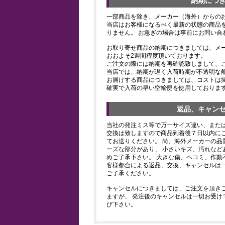
納期につ
一部商品を除き、メーカー（海外）からの
当店はお客様になるべく最新の状態の商品
りません。 お急ぎの場合は事前にお問い合
お取り寄せ商品の納期につきましては、メ
おおよそ2週間程度頂いております。
ご注文の際には納期を再確認致しまして、
当店では、納期が遅く入荷時期が不透明な
お届けする商品につきましては、コストは
確実で入荷の早い空輸便を使用しておりま
返品、キャン
当社の発注ミス等で万一サイズ違い、また
交換は致しますので商品到着後７日以内にご
てお送りください。 尚、海外メーカーの品
ーズな部分があり、 小さいキズ、汚れなど
めご了承下さい。 大きな傷、ヘコミ、作動
客様都合による返品、交換、キャンセルは
ご了承ください。
キャンセルにつきましては、ご注文を頂き
ますが、 発注後のキャンセルは一切お受け
び下さい。