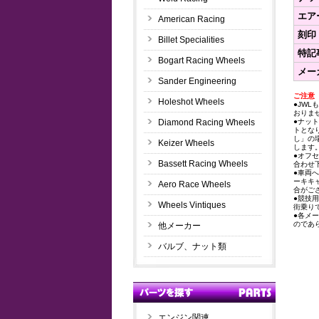
エア
American Racing
刻印
Billet Specialities
特記
Bogart Racing Wheels
メー
Sander Engineering
ご注意
Holeshot Wheels
●JWL
おりま
Diamond Racing Wheels
●ナッ
トとな
し」の
Keizer Wheels
します
●オフ
Bassett Racing Wheels
合わせ
●車両
ーキキ
Aero Race Wheels
合がご
●競技
Wheels Vintiques
街乗り
●各メ
のであ
他メーカー
バルブ、ナット類
エンジン関連