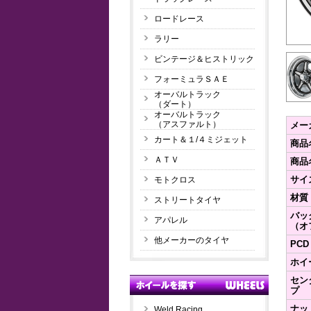
ロードレース
ラリー
ビンテージ＆ヒストリック
フォーミュラＳＡＥ
オーバルトラック
（ダート）
オーバルトラック
（アスファルト）
メー
カート＆１/４ミジェット
商品
ＡＴＶ
商品
サイ
モトクロス
材質
ストリートタイヤ
バッ
アパレル
（オ
他メーカーのタイヤ
PCD
ホイ
セン
プ
ナッ
Weld Racing