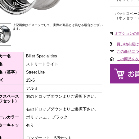
バックスペー
（オフセット
上記画像はイメージでして、実際の商品とは異なる場合がござい
ます。
オプションの
買い物を続け
この商品につ
カー名
Billet Specialities
この商品を友
名
ストリートライト
名（英字）
Street Lite
ズ
15x6
アルミ
クスペース
右のドロップダウンよりご選択下さい。
フセット）
右のドロップダウンよりご選択下さい。
ールカラー
ポリッシュ,、ブラック
ターキャッ
有り
ト
ロングナット、5/8ナット